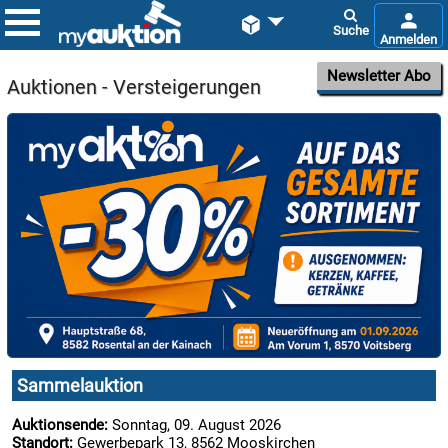


Newsletter Abo
Auktionen - Versteigerungen

09.08:

09.08:
Sammelauktion

09.08:
Auktionsende:
Sonntag, 09. August 2026
Standort:
Gewerbepark 13, 8562 Mooskirchen