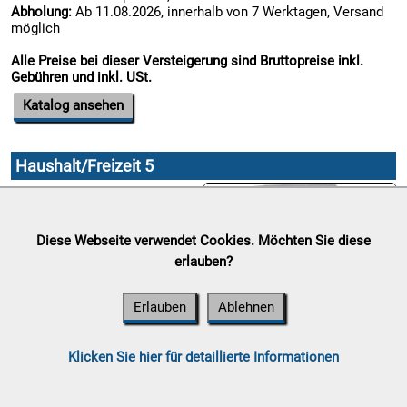
Abholung:
Ab 11.08.2026, innerhalb von 7 Werktagen, Versand
möglich

Alle Preise bei dieser Versteigerung sind Bruttopreise inkl.
10.08:
Gebühren und inkl. USt.
Katalog ansehen

10.08:
Haushalt/Freizeit 5
Auktionsende:
Sonntag, 09.
August 2026

Standort:
Gewerbepark 13,
Diese Webseite verwendet Cookies. Möchten Sie diese
10.08:
8562 Mooskirchen
erlauben?
Abholung:
Ab 11.08.2026,
innerhalb von 7 Werktagen,
Versand möglich
Erlauben
Ablehnen

Alle Preise bei dieser
10.08:
Versteigerung sind
Klicken Sie hier für detaillierte Informationen
Bruttopreise inkl. Gebühren
und inkl. USt.
11.08: