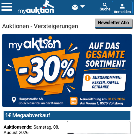


Newsletter Abo
Auktionen - Versteigerungen

08.08:
1€
Megaabverkauf

08.08:
1€ Megaabverkauf

08.08:
Auktionsende:
Samstag, 08.
August 2026