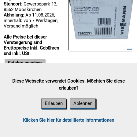
Standort:
Gewerbepark 13,
8562 Mooskirchen

Abholung:
Ab 11.08.2026,
09.08:
innerhalb von 7 Werktagen,
Chips
Versand möglich
Blitzaktion
Alle Preise bei dieser

Versteigerung sind
09.08:
Bruttopreise inkl. Gebühren
und inkl. USt.

Katalog ansehen
09.08:
Diese Webseite verwendet Cookies. Möchten Sie diese
Abverkaufsauktion

erlauben?
09.08:
Auktionsende:
Samstag, 08.
August 2026
Erlauben
Ablehnen
Standort:
Gewerbepark 13,
8562 Mooskirchen
Abholung:
Ab 11.08.2026,
10.08:
Klicken Sie hier für detaillierte Informationen
innerhalb von 7 Werktagen,
Versand möglich