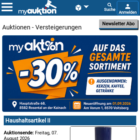


Newsletter Abo
Auktionen - Versteigerungen

07.08:

08.08:
1€
Megaabverkauf
Haushaltsartikel II

Auktionsende:
Freitag, 07.
08.08:
August 2026