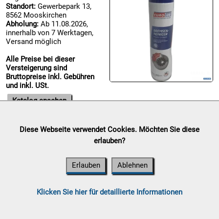
Standort:
Gewerbepark 13,
8562 Mooskirchen

Abholung:
Ab 11.08.2026,
08.08:
innerhalb von 7 Werktagen,
Versand möglich
Alle Preise bei dieser
09.08:
Versteigerung sind
Bruttopreise inkl. Gebühren
und inkl. USt.
09.08:
Katalog ansehen
09.08:
Diese Webseite verwendet Cookies. Möchten Sie diese
1€ Megaabverkauf
erlauben?
Auktionsende:
Samstag, 08.
August 2026
10.08:
Erlauben
Ablehnen
Standort:
Gewerbepark 13,
8562 Mooskirchen
Abholung:
Ab 11.08.2026,
Klicken Sie hier für detaillierte Informationen
innerhalb von 7 Werktagen,
Versand möglich
10.08: