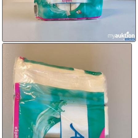

08.08:

09.08:
Chips
Blitzaktion
09.08:
09.08:
09.08:
10.08: