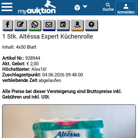









1 Stk. Altéssa Expert Küchenrolle
Inhalt: 4x50 Blatt
Artikel Nr.:
928944
Akt. Gebot:
€ 2,00
Höchstbieter:
Alex16!
Zuschlagzeitpunkt:
04.06.2026 09:48:00

07.08:
verbleibende Zeit
abgelaufen
Alle Preise bei dieser Versteigerung sind Bruttopreise inkl.
Gebühren und inkl. USt.

08.08:
1€
Megaabverkauf

08.08: