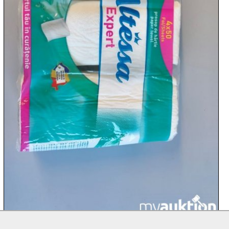
10.08:
10.08:
11.08:
11.08:

11.08:
Chips
Aktion

11.08: