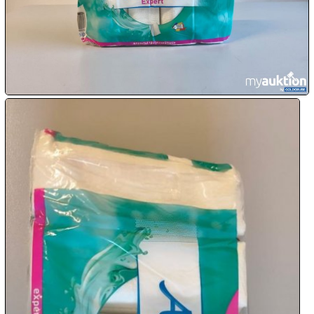

09.08:
Chips
Blitzaktion
09.08:
09.08:
09.08:
10.08:
10.08: