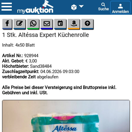









1 Stk. Altéssa Expert Küchenrolle
Inhalt: 4x50 Blatt
Artikel Nr.:
928944
Akt. Gebot:
€ 3,00
Höchstbieter:
Sand38484
Zuschlagzeitpunkt:
04.06.2026 09:03:00

08.08:
verbleibende Zeit
abgelaufen
1€
Megaabverkauf
Alle Preise bei dieser Versteigerung sind Bruttopreise inkl.
Gebühren und inkl. USt.

08.08:

08.08: