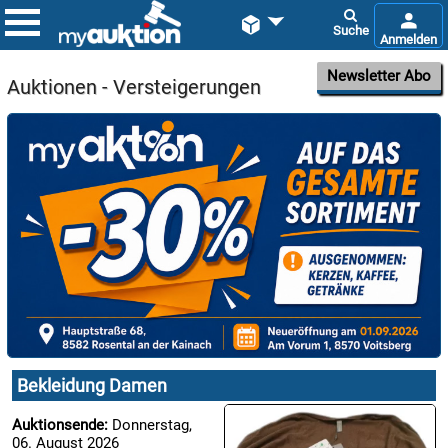


Newsletter Abo
Auktionen - Versteigerungen

06.08:

06.08:
Bekleidung Damen

Auktionsende:
Donnerstag,
06.08:
06. August 2026