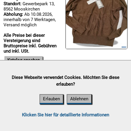
Standort:
Gewerbepark 13,
8562 Mooskirchen
Abholung:
Ab 10.08.2026,

innerhalb von 7 Werktagen,
07.08:
Versand möglich
Alle Preise bei dieser
Versteigerung sind

Bruttopreise inkl. Gebühren
07.08:
und inkl. USt.
Katalog ansehen

07.08:
Diese Webseite verwendet Cookies. Möchten Sie diese
Haushalt/Freizeit III
erlauben?
Auktionsende:
Donnerstag,
08.08:
06. August 2026
Erlauben
Ablehnen
1€
Standort:
Gewerbepark 13,
Megaabverkauf
8562 Mooskirchen
Abholung:
Ab 10.08.2026,
08.08:
Klicken Sie hier für detaillierte Informationen
innerhalb von 7 Werktagen,
Versand möglich
08.08: