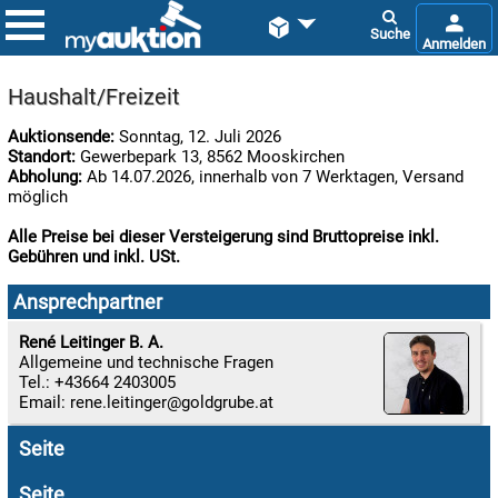


Haushalt/Freizeit
Auktionsende:
Sonntag, 12. Juli 2026
Standort:
Gewerbepark 13, 8562 Mooskirchen
Abholung:
Ab 14.07.2026, innerhalb von 7 Werktagen, Versand
möglich
Alle Preise bei dieser Versteigerung sind Bruttopreise inkl.
Gebühren und inkl. USt.

09.08:
Ansprechpartner
Chips
Blitzaktion
René Leitinger B. A.
Allgemeine und technische Fragen

Tel.: +43664 2403005
09.08:
Email:
rene.leitinger

Seite
09.08:
Seite