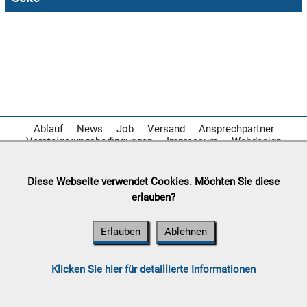

09.08:
10.08:
Ablauf
News
Job
Versand
Ansprechpartner
Versteigerungsbedingungen
Impressum
Webdesign
10.08:
Diese Webseite verwendet Cookies. Möchten Sie diese
erlauben?
10.08:
Erlauben
Ablehnen
10.08:
Klicken Sie hier für detaillierte Informationen
11.08: