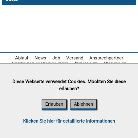

10.08:

10.08:
Ablauf
News
Job
Versand
Ansprechpartner
Versteigerungsbedingungen
Impressum
Webdesign

Diese Webseite verwendet Cookies. Möchten Sie diese
10.08:
erlauben?
Erlauben
Ablehnen

10.08:
Klicken Sie hier für detaillierte Informationen
11.08: