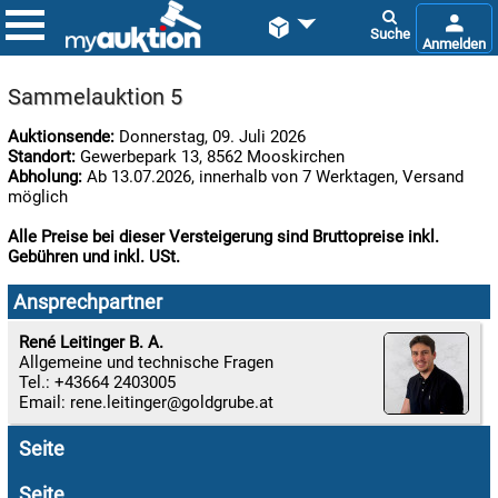


Sammelauktion 5
Auktionsende:
Donnerstag, 09. Juli 2026
Standort:
Gewerbepark 13, 8562 Mooskirchen
Abholung:
Ab 13.07.2026, innerhalb von 7 Werktagen, Versand
möglich
Alle Preise bei dieser Versteigerung sind Bruttopreise inkl.
Gebühren und inkl. USt.

09.08:
Ansprechpartner
René Leitinger B. A.

Allgemeine und technische Fragen
09.08:
Tel.: +43664 2403005
Email:
rene.leitinger

Seite
09.08:
Seite