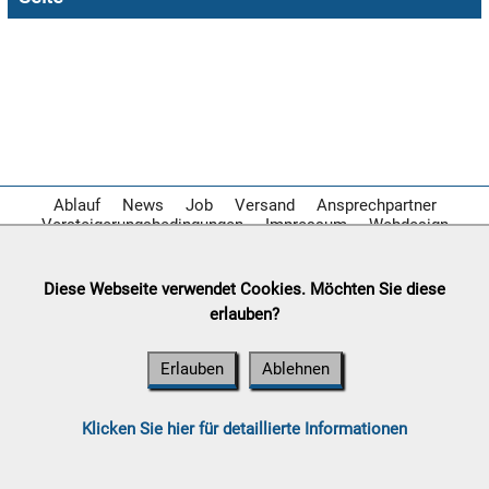

08.08:

09.08:
Chips
Blitzaktion
Ablauf
News
Job
Versand
Ansprechpartner
Versteigerungsbedingungen
Impressum
Webdesign
09.08:
Diese Webseite verwendet Cookies. Möchten Sie diese
09.08:
erlauben?
09.08:
Erlauben
Ablehnen
Klicken Sie hier für detaillierte Informationen
10.08: