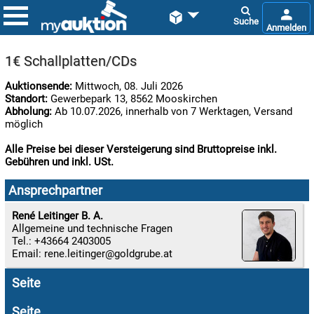


1€ Schallplatten/CDs
Auktionsende:
Mittwoch, 08. Juli 2026
Standort:
Gewerbepark 13, 8562 Mooskirchen
Abholung:
Ab 10.07.2026, innerhalb von 7 Werktagen, Versand
möglich
Alle Preise bei dieser Versteigerung sind Bruttopreise inkl.
Gebühren und inkl. USt.

07.08:
Ansprechpartner
René Leitinger B. A.
Allgemeine und technische Fragen

Tel.: +43664 2403005
08.08:
Email:
rene.leitinger
1€
Megaabverkauf
Seite

08.08:
Seite