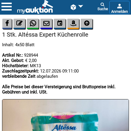









1 Stk. Altéssa Expert Küchenrolle
Inhalt: 4x50 Blatt
Artikel Nr.:
928944
Akt. Gebot:
€ 2,00
Höchstbieter:
MK13
Zuschlagzeitpunkt:
12.07.2026 09:11:00

06.08:
verbleibende Zeit
abgelaufen
Alle Preise bei dieser Versteigerung sind Bruttopreise inkl.
Gebühren und inkl. USt.

07.08:

07.08: