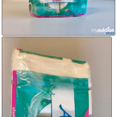

07.08:
08.08:
1€
Megaabverkauf
08.08:
08.08:
09.08:
09.08: