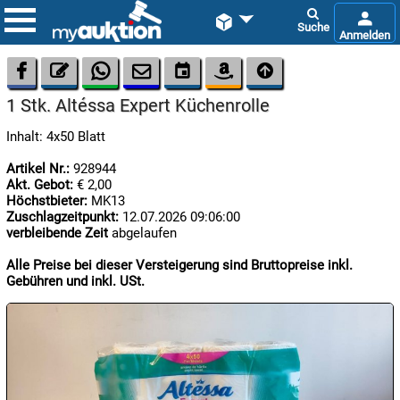









1 Stk. Altéssa Expert Küchenrolle
Inhalt: 4x50 Blatt
Artikel Nr.:
928944
Akt. Gebot:
€ 2,00
Höchstbieter:
MK13
Zuschlagzeitpunkt:
12.07.2026 09:06:00

06.08:
verbleibende Zeit
abgelaufen
Alle Preise bei dieser Versteigerung sind Bruttopreise inkl.
Gebühren und inkl. USt.

07.08:

07.08: