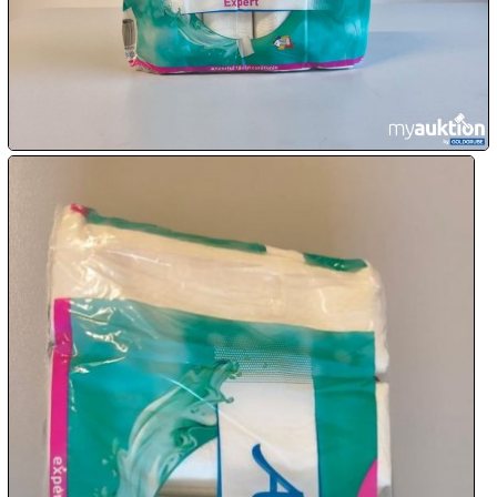

07.08:
08.08:
1€
Megaabverkauf
08.08:
08.08:
09.08:
09.08: