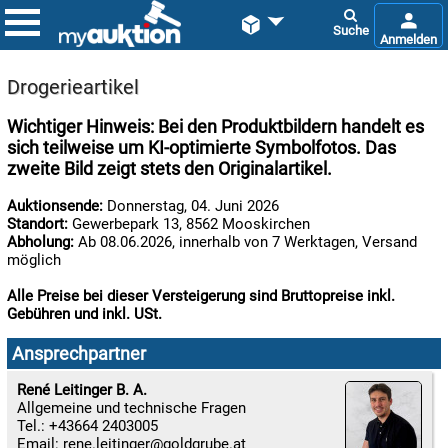


Drogerieartikel
Wichtiger Hinweis: Bei den Produktbildern handelt es
sich teilweise um KI-optimierte Symbolfotos. Das
zweite Bild zeigt stets den Originalartikel.
Auktionsende:
Donnerstag, 04. Juni 2026
Standort:
Gewerbepark 13, 8562 Mooskirchen
Abholung:
Ab 08.06.2026, innerhalb von 7 Werktagen, Versand

07.08:
möglich
Alle Preise bei dieser Versteigerung sind Bruttopreise inkl.
Gebühren und inkl. USt.

07.08:
Ansprechpartner
René Leitinger B. A.
Allgemeine und technische Fragen

Tel.: +43664 2403005
07.08:
Email:
rene.leitinger