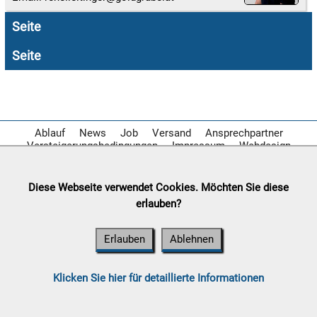
Seite

08.08:
Seite
1€
Megaabverkauf

08.08:
Ablauf
News
Job
Versand
Ansprechpartner
Versteigerungsbedingungen
Impressum
Webdesign

08.08:
Diese Webseite verwendet Cookies. Möchten Sie diese
erlauben?
09.08:
Erlauben
Ablehnen
09.08:
Klicken Sie hier für detaillierte Informationen
09.08: