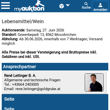


Lebensmittel/Wein
Auktionsende:
Samstag, 27. Juni 2026
Standort:
Gewerbepark 13, 8562 Mooskirchen
Abholung:
Ab 30.06.2026, innerhalb von 7 Werktagen, Versand
möglich
Alle Preise bei dieser Versteigerung sind Bruttopreise inkl.
Gebühren und inkl. USt.

07.08:
Ansprechpartner
René Leitinger B. A.
Allgemeine und technische Fragen

Tel.: +43664 2403005
07.08:
Email:
rene.leitinger
Seite

07.08:
Seite