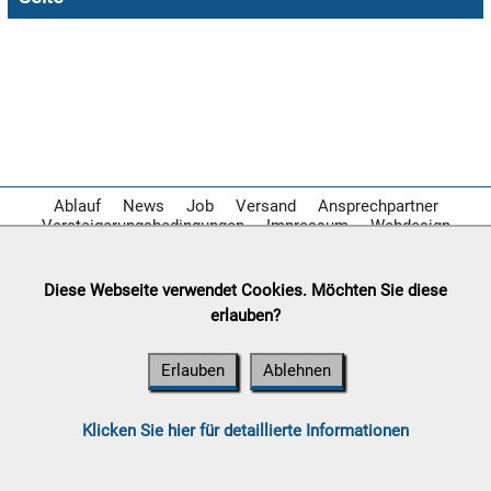

08.08:
1€
Megaabverkauf

08.08:
Ablauf
News
Job
Versand
Ansprechpartner
Versteigerungsbedingungen
Impressum
Webdesign

08.08:
Diese Webseite verwendet Cookies. Möchten Sie diese
erlauben?
09.08:
Erlauben
Ablehnen
09.08:
Klicken Sie hier für detaillierte Informationen
09.08: