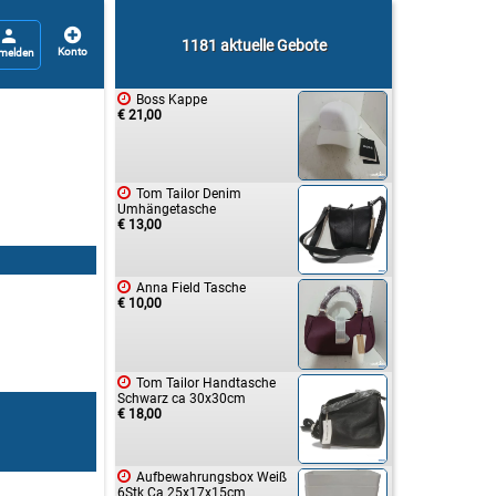


1181 aktuelle Gebote

Boss Kappe
€ 21,00

Tom Tailor Denim
Umhängetasche
€ 13,00

Anna Field Tasche
€ 10,00

Tom Tailor Handtasche
Schwarz ca 30x30cm
€ 18,00

Aufbewahrungsbox Weiß
6Stk Ca 25x17x15cm