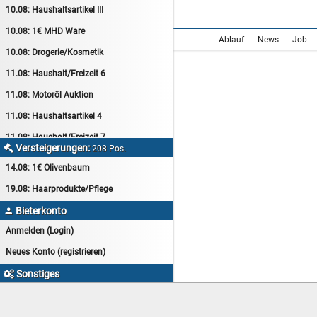
10.08:
Haushaltsartikel III
10.08:
1€ MHD Ware
Ablauf
News
Job
10.08:
Drogerie/Kosmetik
11.08:
Haushalt/Freizeit 6
11.08:
Motoröl Auktion
11.08:
Haushaltsartikel 4
11.08:
Haushalt/Freizeit 7
Versteigerungen:

208 Pos.
12.08:
Sammelauktion
14.08:
1€ Olivenbaum
12.08:
Arbeitshandschuhe
19.08:
Haarprodukte/Pflege
12.08:
Pralinen Auktion
Bieterkonto

12.08:
Haushalt/Freizeit
Anmelden (Login)
12.08:
Haushaltsartikel 5
Neues Konto (registrieren)
13.08:
1€ Totalabverkauf
Sonstiges

13.08:
Haushalt/Freizeit II
myAuktion Startseite
13.08:
Haushaltsartikel 6
Goldgrube-Kleinanzeigen