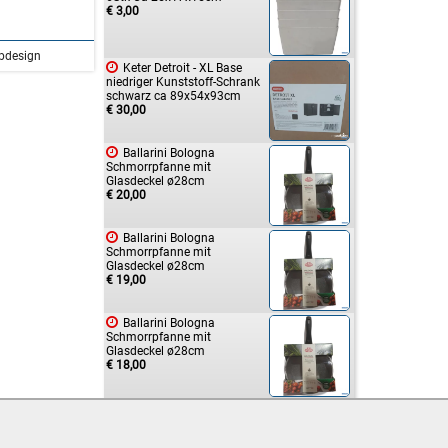
€ 3,00
bdesign

Keter Detroit - XL Base
niedriger Kunststoff-Schrank
schwarz ca 89x54x93cm
€ 30,00

Ballarini Bologna
Schmorrpfanne mit
Glasdeckel ø28cm
€ 20,00

Ballarini Bologna
Schmorrpfanne mit
Glasdeckel ø28cm
€ 19,00

Ballarini Bologna
Schmorrpfanne mit
Glasdeckel ø28cm
€ 18,00

Ultra Pro Pokémon 9-
Pocket Zippered Pro-Binder
€ 4,00