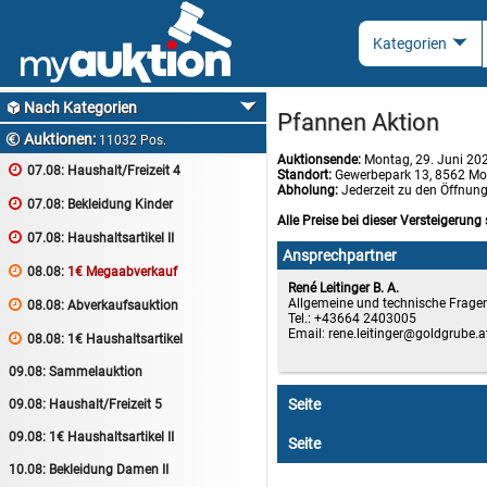
Nach Kategorien

Pfannen Aktion
Auktionen:

11032 Pos.
Auktionsende:
Montag, 29. Juni 20

07.08:
Haushalt/Freizeit 4
Standort:
Gewerbepark 13, 8562 Mo
Abholung:
Jederzeit zu den Öffnun

07.08:
Bekleidung Kinder
Alle Preise bei dieser Versteigerung 

07.08:
Haushaltsartikel II
Ansprechpartner

08.08:
1€ Megaabverkauf
René Leitinger B. A.
Allgemeine und technische Frage

08.08:
Abverkaufsauktion
Tel.: +43664 2403005
Email:
rene.leitinger

08.08:
1€ Haushaltsartikel
09.08:
Sammelauktion
Seite
09.08:
Haushalt/Freizeit 5
09.08:
1€ Haushaltsartikel II
Seite
10.08:
Bekleidung Damen II