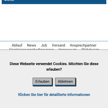

09.08:

09.08:
Ablauf
News
Job
Versand
Ansprechpartner
Versteigerungsbedingungen
Impressum
Webdesign
10.08:
Diese Webseite verwendet Cookies. Möchten Sie diese
erlauben?
10.08:
Erlauben
Ablehnen
10.08:
Klicken Sie hier für detaillierte Informationen