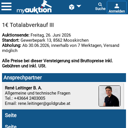


1€ Totalabverkauf III
Auktionsende:
Freitag, 26. Juni 2026
Standort:
Gewerbepark 13, 8562 Mooskirchen
Abholung:
Ab 30.06.2026, innerhalb von 7 Werktagen, Versand
möglich
Alle Preise bei dieser Versteigerung sind Bruttopreise inkl.
Gebühren und inkl. USt.

08.08:
Ansprechpartner
1€
Megaabverkauf
René Leitinger B. A.
Allgemeine und technische Fragen

Tel.: +43664 2403005
09.08:
Email:
rene.leitinger
Chips
Blitzaktion
Seite

09.08:
Seite