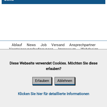

07.08:

07.08:
Ablauf
News
Job
Versand
Ansprechpartner
Versteigerungsbedingungen
Impressum
Webdesign

07.08:
Diese Webseite verwendet Cookies. Möchten Sie diese
erlauben?
08.08:
Erlauben
Ablehnen
1€
Megaabverkauf
08.08:
Klicken Sie hier für detaillierte Informationen
08.08: