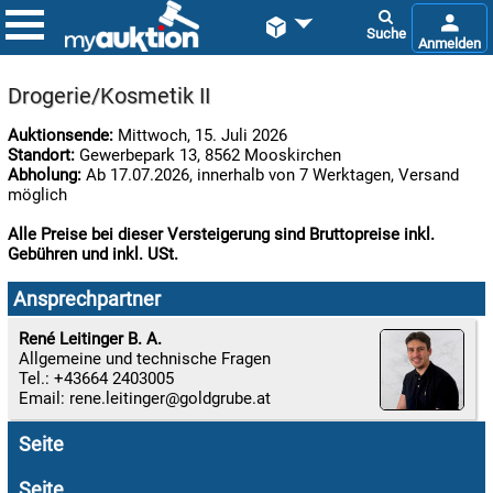


Drogerie/Kosmetik II
Auktionsende:
Mittwoch, 15. Juli 2026
Standort:
Gewerbepark 13, 8562 Mooskirchen
Abholung:
Ab 17.07.2026, innerhalb von 7 Werktagen, Versand
möglich
Alle Preise bei dieser Versteigerung sind Bruttopreise inkl.
Gebühren und inkl. USt.

06.08:
Ansprechpartner
René Leitinger B. A.
Allgemeine und technische Fragen

Tel.: +43664 2403005
06.08:
Email:
rene.leitinger
Seite

06.08:
Seite