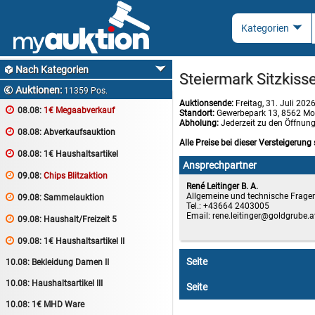
Nach Kategorien

Steiermark Sitzkisse
Auktionen:

11359 Pos.
Auktionsende:
Freitag, 31. Juli 202

08.08:
1€ Megaabverkauf
Standort:
Gewerbepark 13, 8562 Mo
Abholung:
Jederzeit zu den Öffnun

08.08:
Abverkaufsauktion
Alle Preise bei dieser Versteigerung 

08.08:
1€ Haushaltsartikel
Ansprechpartner

09.08:
Chips Blitzaktion
René Leitinger B. A.
Allgemeine und technische Frage

09.08:
Sammelauktion
Tel.: +43664 2403005
Email:
rene.leitinger

09.08:
Haushalt/Freizeit 5

09.08:
1€ Haushaltsartikel II
Seite
10.08:
Bekleidung Damen II
10.08:
Haushaltsartikel III
Seite
10.08:
1€ MHD Ware