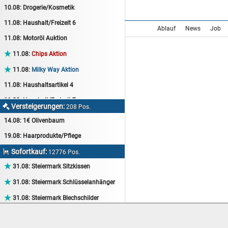
10.08:
Drogerie/Kosmetik
11.08:
Haushalt/Freizeit 6
Ablauf
News
Job
11.08:
Motoröl Auktion

11.08:
Chips Aktion

11.08:
Milky Way Aktion
11.08:
Haushaltsartikel 4
11.08:
Haushalt/Freizeit 7
Versteigerungen:

208 Pos.
12.08:
Sammelauktion
14.08:
1€ Olivenbaum
12.08:
Arbeitshandschuhe
19.08:
Haarprodukte/Pflege
12.08:
Pralinen Auktion
Sofortkauf:

12776 Pos.
12.08:
Haushalt/Freizeit

31.08:
Steiermark Sitzkissen
12.08:
Haushaltsartikel 5

31.08:
Steiermark Schlüsselanhänger
13.08:
1€ Totalabverkauf

31.08:
Steiermark Blechschilder
13.08:
Haushalt/Freizeit II

31.08:
Steiermark Tassen
13.08:
Haushaltsartikel 6