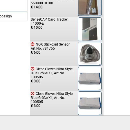
56080010100
€ 14,00
bdesign
SenseCAP Card Tracker
T1000-E
€ 10,00

NOX Stickoxid Sensor
Art.No. 781755
€ 6,00

Clese Gloves Nitra Style
Blue Größe XL, Art.No.
100505
€ 3,00

Clese Gloves Nitra Style
Blue Größe XL, Art.No.
100505
€ 3,00

Clese Gloves Nitra Style
Blue Größe XL, Art.No.
100505