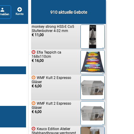


910 aktuelle Gebote
monkey strong HSS-E Co5
Stufenbohrer 4-32 mm
€ 11,00

Efia Teppich ca
168x110cm
€ 16,00

WMF Kult 2 Espresso
Gläser
€ 6,00

WMF Kult 2 Espresso
Gläser
€ 6,00

Keuco Edition Atelier
Stabhandbrause verchromt