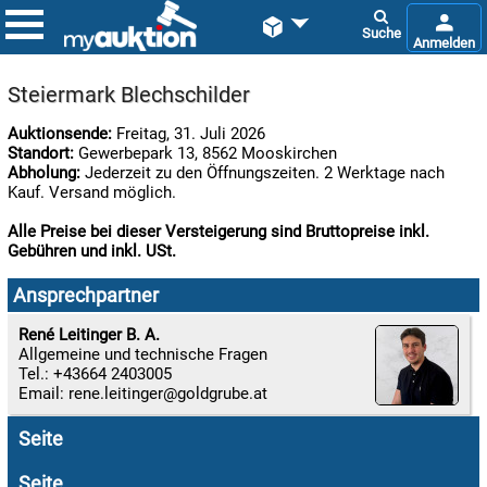


Steiermark Blechschilder
Auktionsende:
Freitag, 31. Juli 2026
Standort:
Gewerbepark 13, 8562 Mooskirchen
Abholung:
Jederzeit zu den Öffnungszeiten. 2 Werktage nach
Kauf. Versand möglich.
Alle Preise bei dieser Versteigerung sind Bruttopreise inkl.
Gebühren und inkl. USt.

08.08:
Ansprechpartner
1€
Megaabverkauf
René Leitinger B. A.
Allgemeine und technische Fragen

Tel.: +43664 2403005
08.08:
Email:
rene.leitinger

Seite
08.08:
Seite