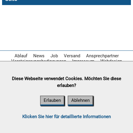

09.08:
Chips
Blitzaktion

09.08:
Ablauf
News
Job
Versand
Ansprechpartner

Versteigerungsbedingungen
Impressum
Webdesign
09.08:
Diese Webseite verwendet Cookies. Möchten Sie diese

erlauben?
09.08:
Erlauben
Ablehnen
10.08:
Klicken Sie hier für detaillierte Informationen