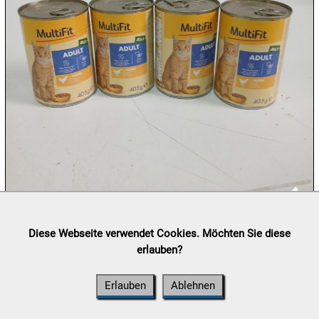
10.08:
10.08:
10.08:
10.08:
11.08:
Lieferung:
Abholung, Versand durch
post.at

Diese Webseite verwendet Cookies. Möchten Sie diese
(⛟ Versandkostenübersicht)
erlauben?
Zahlung:
Vorabüberweisung, Barzahlung, Bankomat, Kreditkarte
11.08:
(vor Ort)
Erlauben
Ablehnen