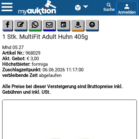









1 Stk. MultiFit Adult Huhn 405g
Mhd 05.27
Artikel Nr.:
968029
Akt. Gebot:
€ 3,00
Höchstbieter:
formiga
Zuschlagzeitpunkt:
06.06.2026 11:17:00
verbleibende Zeit
abgelaufen

07.08:
Alle Preise bei dieser Versteigerung sind Bruttopreise inkl.
Gebühren und inkl. USt.

07.08:

07.08: