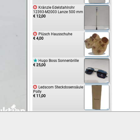

Kränzle Edelstahlrohr
12393-M2003 Lanze 500 mm
€ 12,00

Plüsch Hausschuhe
€ 4,00

Hugo Boss Sonnenbrille
€ 25,00

Ledscom Steckdosensäule
Polly
€ 11,00

WD Black Game Drive
Gaming Disque SN850X SSD
2TB
€ 65,00