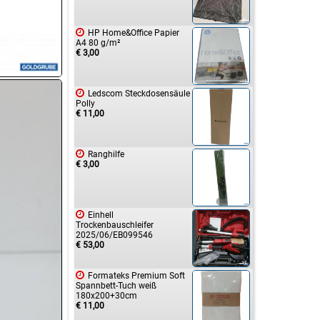

HP Home&Office Papier
A4 80 g/m²
€ 3,00

Ledscom Steckdosensäule
Polly
€ 11,00

Ranghilfe
€ 3,00

Einhell
Trockenbauschleifer
2025/06/EB099546
€ 53,00

Formateks Premium Soft
Spannbett-Tuch weiß
180x200+30cm
€ 11,00