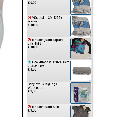
€ 9,00

Vöstalpine 3M 4255+
Maske
€ 10,00

Ion rashguard capture
girls Shirt
€ 10,00

Ikea vitmossa 120x160cm
903.048.89
€ 1,00
Babylove Reinigungs
Wattepads
€ 3,00

Ion rashguard Shirt
€ 9,00