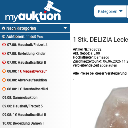
Nach Kategorien

Auktionen:

11465 Pos.
1 Stk. DELIZIA Lecks

07.08:
Haushalt/Freizeit 4
Artikel Nr.:
968032
Akt. Gebot:
€ 5,00

07.08:
Bekleidung Kinder
Höchstbieter:
Damasco
Zuschlagzeitpunkt:
06.06.2026 11:

07.08:
Haushaltsartikel II
verbleibende Zeit
abgelaufen

08.08:
1€ Megaabverkauf
Alle Preise bei dieser Versteigerung 

08.08:
Abverkaufsauktion

08.08:
1€ Haushaltsartikel
09.08:
Sammelauktion
09.08:
Haushalt/Freizeit 5
09.08:
1€ Haushaltsartikel II
10.08:
Bekleidung Damen II