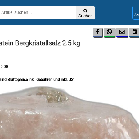

Suchen




tein Bergkristallsalz 2.5 kg
20:00
sind Bruttopreise inkl. Gebühren und inkl. USt.