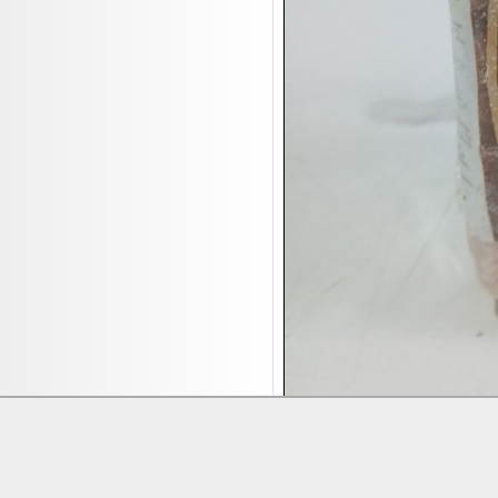
17.08:
Brillen/Sonnenbrillen
18.08:
Victoria Schmuck
18.08:
Juan Carlos Callejas Garzon
Leinwand Bilder
18.08:
Nordgreen Uhren
18.08:
Alavya Home Kinderzubehör
18.08:
Brillen Auktion
18.08:
Oval Vodka
18.08:
Etnia Eyewear Brillen
18.08:
Equest Pferdezubehör
18.08:
Haushalt/Freizeit 4
18.08:
Bilder Auktion
19.08:
Gisela Unterwäsche
19.08:
Reifen Abverkauf
Lieferung:
Abholung, Versand durc
19.08:
Rapid Wien Trikots
Zahlung:
Vorabüberweisung, Barzahl