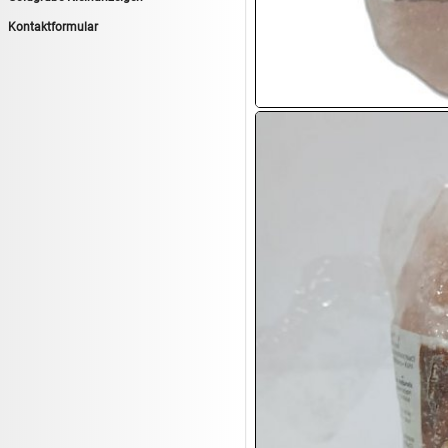
14.08:
Tiernahrung/Zubehör
Kontaktformular
14.08:
1€ Totalabverkauf
14.08:
Haushaltsartikel 7
15.08:
Lebensmittel/Wein
15.08:
Drogerie/Kosmetik
15.08:
Haushaltsartikel 8
16.08:
Haushalt/Freizeit III
16.08:
Atelier Imperial Schmuck
16.08:
Haushaltsartikel
16.08:
Haushaltsartikel II
17.08:
New One Schmuck
17.08:
1€ Totalabverkauf
17.08:
Moon Nagellack
17.08:
Abverkaufsauktion
17.08:
Batterien Auktion