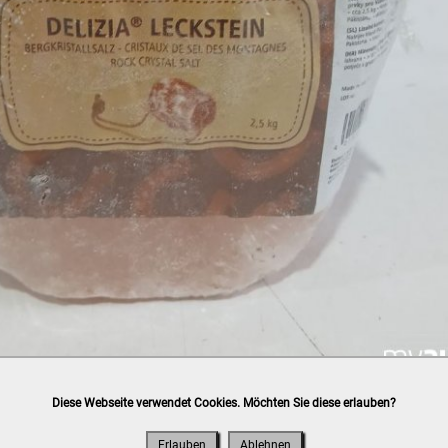
Diese Webseite verwendet Cookies. Möchten Sie diese erlauben?
h
post.at
(⛟ Versandkostenübersicht)

ung, Bankomat, Kreditkarte (vor Ort)
Erlauben
Ablehnen