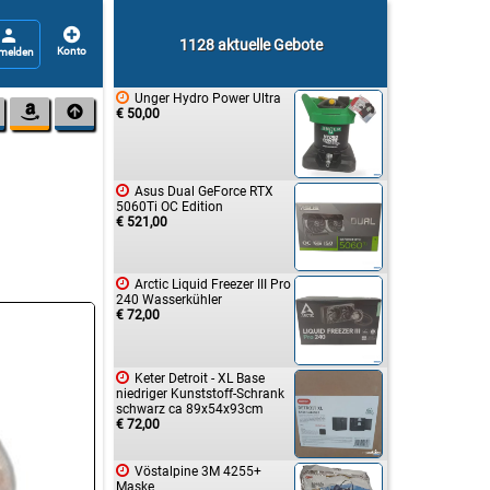


1128 aktuelle Gebote

Unger Hydro Power Ultra


€ 50,00

Asus Dual GeForce RTX
5060Ti OC Edition
€ 521,00

Arctic Liquid Freezer III Pro
240 Wasserkühler
€ 72,00

Keter Detroit - XL Base
niedriger Kunststoff-Schrank
schwarz ca 89x54x93cm
€ 72,00

Vöstalpine 3M 4255+
Maske