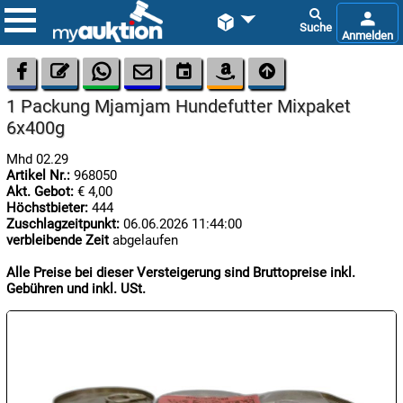









1 Packung Mjamjam Hundefutter Mixpaket
6x400g
Mhd 02.29
Artikel Nr.:
968050
Akt. Gebot:
€ 4,00
Höchstbieter:
444

Zuschlagzeitpunkt:
06.06.2026 11:44:00
08.08:
verbleibende Zeit
abgelaufen
1€
Megaabverkauf
Alle Preise bei dieser Versteigerung sind Bruttopreise inkl.
Gebühren und inkl. USt.

08.08:

08.08: