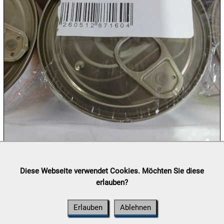

11.08:
Milky
Way
Aktion
11.08:
11.08:
12.08:
12.08:
Lieferung:
Abholung, Versand durch
post.at

Diese Webseite verwendet Cookies. Möchten Sie diese
(⛟ Versandkostenübersicht)
erlauben?
12.08:
Zahlung:
Vorabüberweisung, Barzahlung, Bankomat, Kreditkarte
(vor Ort)
Erlauben
Ablehnen
12.08: