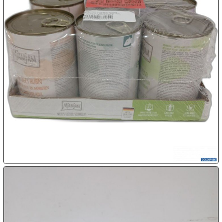

09.08:
Chips
Blitzaktion

09.08:

09.08:

09.08:
10.08: