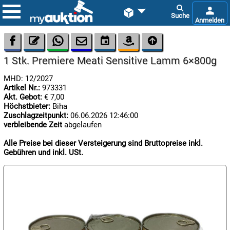









1 Stk. Premiere Meati Sensitive Lamm 6×800g
MHD: 12/2027
Artikel Nr.:
973331
Akt. Gebot:
€ 7,00
Höchstbieter:
Biha
Zuschlagzeitpunkt:
06.06.2026 12:46:00
verbleibende Zeit
abgelaufen

09.08:
Alle Preise bei dieser Versteigerung sind Bruttopreise inkl.
Gebühren und inkl. USt.

09.08:

09.08: