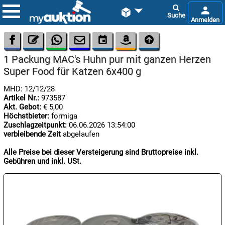









1 Packung MAC's Huhn pur mit ganzen Herzen
Super Food für Katzen 6x400 g
MHD: 12/12/28
Artikel Nr.:
973587
Akt. Gebot:
€ 5,00
Höchstbieter:
formiga

Zuschlagzeitpunkt:
06.06.2026 13:54:00
06.08:
verbleibende Zeit
abgelaufen
Alle Preise bei dieser Versteigerung sind Bruttopreise inkl.
Gebühren und inkl. USt.

07.08:

07.08: