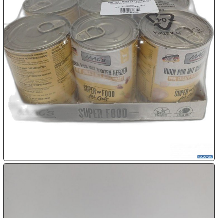

07.08:
08.08:
1€
Megaabverkauf
08.08:
08.08:
09.08:
09.08: