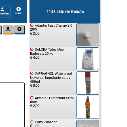


1148 aktuelle Gebote

Adapter Fast Charge 3.0


20W
€ 2,00

SALORA Totes Meer
Badesalz 25 kg
€ 4,00

IMPRÄGNOL Waterproof
Universal Imprägnierspray
400ml
€ 3,00

Armorall Protecrant Semi
matt
€ 2,00

Party Zubehör
€ 1,00