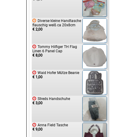

Diverse kleine Handtasche
flauschig weiß ca 20x8cm
€ 2,00

Tommy Hilfiger TH Flag
Linen 6 Panel Cap
€ 8,00

Waid Hofer Mütze Beanie
€ 1,00

Streds Handschuhe
€ 3,00

Anna Field Tasche
€ 9,00