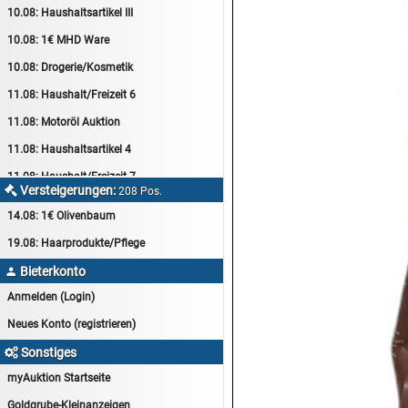
10.08:
Haushaltsartikel III
10.08:
1€ MHD Ware
10.08:
Drogerie/Kosmetik
11.08:
Haushalt/Freizeit 6
11.08:
Motoröl Auktion
11.08:
Haushaltsartikel 4
11.08:
Haushalt/Freizeit 7
Versteigerungen:

208 Pos.
12.08:
Sammelauktion
14.08:
1€ Olivenbaum
12.08:
Arbeitshandschuhe
19.08:
Haarprodukte/Pflege
12.08:
Pralinen Auktion
Bieterkonto

12.08:
Haushalt/Freizeit
Anmelden (Login)
12.08:
Haushaltsartikel 5
Neues Konto (registrieren)
13.08:
1€ Totalabverkauf
Sonstiges

13.08:
Haushalt/Freizeit II
myAuktion Startseite
13.08:
Haushaltsartikel 6
Goldgrube-Kleinanzeigen