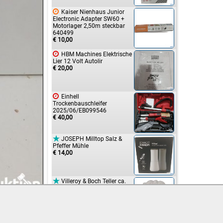

Kaiser Nienhaus Junior
Electronic Adapter SW60 +
Motorlager 2,50m steckbar
640499
€ 10,00

HBM Machines Elektrische
Lier 12 Volt Autolir
€ 20,00

Einhell
Trockenbauschleifer
2025/06/EB099546
€ 40,00

JOSEPH Milltop Salz &
Pfeffer Mühle
€ 14,00

Villeroy & Boch Teller ca.
23cm
€ 5,00