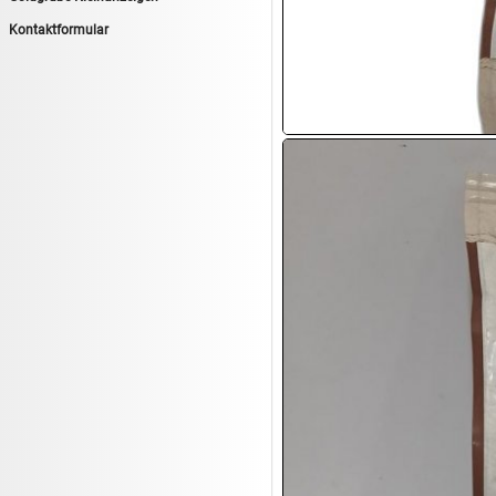
14.08:
Tiernahrung/Zubehör
Kontaktformular
14.08:
1€ Totalabverkauf
14.08:
Haushaltsartikel 7
15.08:
Lebensmittel/Wein
15.08:
Drogerie/Kosmetik
15.08:
Haushaltsartikel 8
16.08:
Haushalt/Freizeit III
16.08:
Atelier Imperial Schmuck
16.08:
Haushaltsartikel
16.08:
Haushaltsartikel II
17.08:
New One Schmuck
17.08:
1€ Totalabverkauf
17.08:
Moon Nagellack
17.08:
Abverkaufsauktion
17.08:
Batterien Auktion