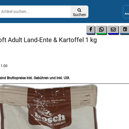

Suchen




t Adult Land-Ente & Kartoffel 1 kg
11:00
sind Bruttopreise inkl. Gebühren und inkl. USt.