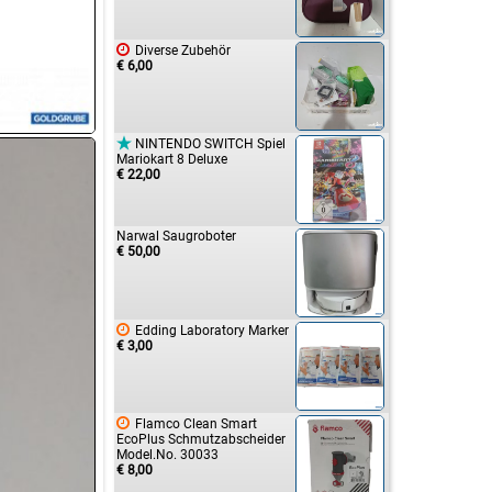

Diverse Zubehör
€ 6,00

NINTENDO SWITCH Spiel
Mariokart 8 Deluxe
€ 22,00
Narwal Saugroboter
€ 50,00

Edding Laboratory Marker
€ 3,00

Flamco Clean Smart
EcoPlus Schmutzabscheider
Model.No. 30033
€ 8,00