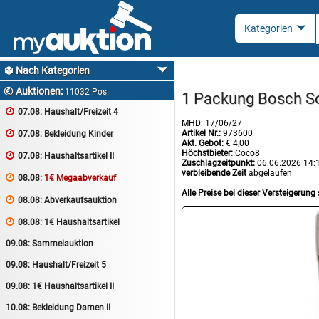
Nach Kategorien

Auktionen:

11032 Pos.
1 Packung Bosch Sof

07.08:
Haushalt/Freizeit 4
MHD: 17/06/27
Artikel Nr.:
973600

07.08:
Bekleidung Kinder
Akt. Gebot:
€ 4,00
Höchstbieter:
Coco8

07.08:
Haushaltsartikel II
Zuschlagzeitpunkt:
06.06.2026 14:
verbleibende Zeit
abgelaufen

08.08:
1€ Megaabverkauf
Alle Preise bei dieser Versteigerung 

08.08:
Abverkaufsauktion

08.08:
1€ Haushaltsartikel
09.08:
Sammelauktion
09.08:
Haushalt/Freizeit 5
09.08:
1€ Haushaltsartikel II
10.08:
Bekleidung Damen II