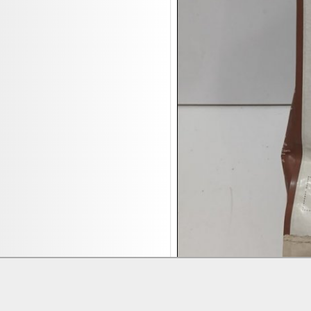
17.08:
Brillen/Sonnenbrillen
18.08:
Victoria Schmuck
18.08:
Juan Carlos Callejas Garzon
Leinwand Bilder
18.08:
Nordgreen Uhren
18.08:
Alavya Home Kinderzubehör
18.08:
Brillen Auktion
18.08:
Oval Vodka
18.08:
Etnia Eyewear Brillen
18.08:
Equest Pferdezubehör
18.08:
Haushalt/Freizeit 4
18.08:
Bilder Auktion
19.08:
Gisela Unterwäsche
19.08:
Reifen Abverkauf
19.08:
Rapid Wien Trikots
Lieferung:
Abholung, Versand durc
Zahlung:
Vorabüberweisung, Barzahl