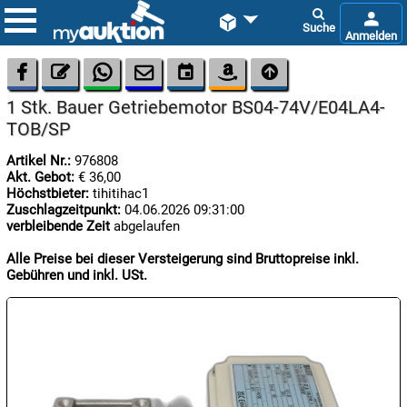









1 Stk. Bauer Getriebemotor BS04-74V/E04LA4-
TOB/SP
Artikel Nr.:
976808
Akt. Gebot:
€ 36,00
Höchstbieter:
tihitihac1
Zuschlagzeitpunkt:
04.06.2026 09:31:00

verbleibende Zeit
abgelaufen
07.08:
Alle Preise bei dieser Versteigerung sind Bruttopreise inkl.
Gebühren und inkl. USt.

07.08:

07.08: