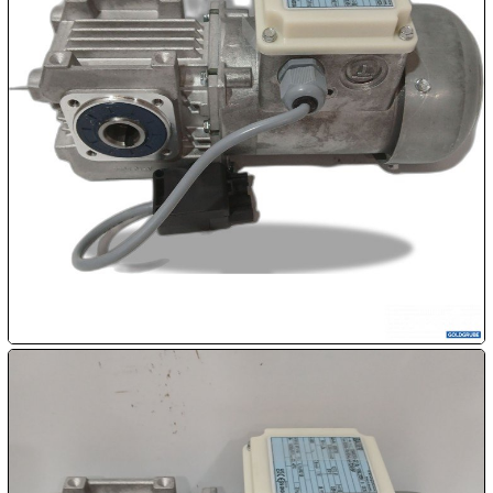

08.08:
1€
Megaabverkauf

08.08:

08.08:
09.08:
09.08:
09.08: