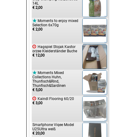
14L
€ 2,00

Moments to enjoy mixed
Selection 6x70g
€ 2,00

Hagspiel Stojak Kastor
orzee Kleiderständer Buche
€ 12,00

Moments Mixed
Collections Huhn,
Thunfisch&Rind,
Thunfisch&Sardinen
€ 5,00

Kaindl Flooring 60/20
€ 3,00
Smartphone Viqee Model
U25Ultra weiß
€ 20,00