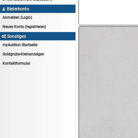
15.08:
Lebensmittel/Wein
Bieterkonto

15.08:
Drogerie/Kosmetik
Anmelden (Login)
15.08:
Haushaltsartikel 8
Neues Konto (registrieren)
16.08:
Haushalt/Freizeit III
Sonstiges

16.08:
Atelier Imperial Schmuck
myAuktion Startseite
16.08:
Haushaltsartikel
Goldgrube-Kleinanzeigen
16.08:
Haushaltsartikel II
Kontaktformular
17.08:
New One Schmuck
17.08:
1€ Totalabverkauf
17.08:
Moon Nagellack
17.08:
Abverkaufsauktion
17.08:
Batterien Auktion
17.08:
Brillen/Sonnenbrillen
18.08:
Victoria Schmuck
18.08:
Juan Carlos Callejas Garzon