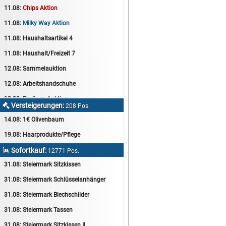
11.08:
Chips Aktion
11.08:
Milky Way Aktion
11.08:
Haushaltsartikel 4
11.08:
Haushalt/Freizeit 7
12.08:
Sammelauktion
12.08:
Arbeitshandschuhe
12.08:
Pralinen Auktion
Versteigerungen:

208 Pos.
12.08:
Haushalt/Freizeit
14.08:
1€ Olivenbaum
12.08:
Haushaltsartikel 5
19.08:
Haarprodukte/Pflege
13.08:
1€ Totalabverkauf
Sofortkauf:

12771 Pos.
13.08:
Haushalt/Freizeit II
31.08:
Steiermark Sitzkissen
13.08:
Haushaltsartikel 6
31.08:
Steiermark Schlüsselanhänger
14.08:
Tiernahrung/Zubehör
31.08:
Steiermark Blechschilder
14.08:
1€ Totalabverkauf
31.08:
Steiermark Tassen
14.08:
Haushaltsartikel 7
31.08:
Steiermark Sitzkissen II