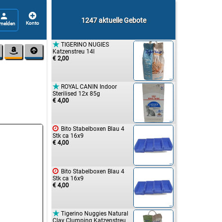


1247 aktuelle Gebote

TIGERINO NUGIES


Katzenstreu 14l
€ 2,00

ROYAL CANIN Indoor
Sterilised 12x 85g
€ 4,00

Bito Stabelboxen Blau 4
Stk ca 16x9
€ 4,00

Bito Stabelboxen Blau 4
Stk ca 16x9
€ 4,00

Tigerino Nuggies Natural
Clay Clumping Katzenstreu