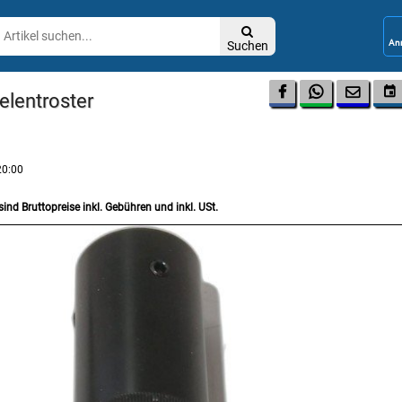

Suchen




elentroster
20:00
sind Bruttopreise inkl. Gebühren und inkl. USt.