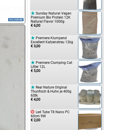

Sunday Natural Vegan
Premium Bio Protein 12K
Natural Flavor 1000g
€ 6,00

Premiere Klumpend
Excellent Katzenstreu 12kg
€ 3,00

Premiere Clumping Cat
Litter 12L
€ 5,00

Real Nature Original
Thunfisch & Huhn je 400g
6Stk
€ 4,00

Led Tube T8 Nano PC
60cm 9W
€ 2,00