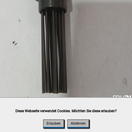
Diese Webseite verwendet Cookies. Möchten Sie diese erlauben?
h
post.at
(⛟ Versandkostenübersicht)

ung, Bankomat, Kreditkarte (vor Ort)
Erlauben
Ablehnen