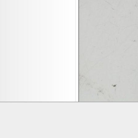
Leinwand Bilder
18.08:
Nordgreen Uhren
18.08:
Alavya Home Kinderzubehör
18.08:
Brillen Auktion
18.08:
Oval Vodka
18.08:
Etnia Eyewear Brillen
18.08:
Equest Pferdezubehör
18.08:
Haushalt/Freizeit 4
18.08:
Bilder Auktion
19.08:
Gisela Unterwäsche
19.08:
Reifen Abverkauf
19.08:
Rapid Wien Trikots
19.08:
Makita Auktion
Lieferung:
Abholung, Versand durc
19.08:
Abverkaufsauktion
Zahlung:
Vorabüberweisung, Barzahl
19.08:
Haushaltsartikel III