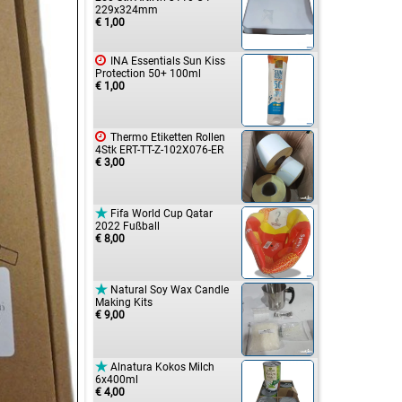
229x324mm
€ 1,00

INA Essentials Sun Kiss
Protection 50+ 100ml
€ 1,00

Thermo Etiketten Rollen
4Stk ERT-TT-Z-102X076-ER
€ 3,00

Fifa World Cup Qatar
2022 Fußball
€ 8,00

Natural Soy Wax Candle
Making Kits
€ 9,00

Alnatura Kokos Milch
6x400ml
€ 4,00