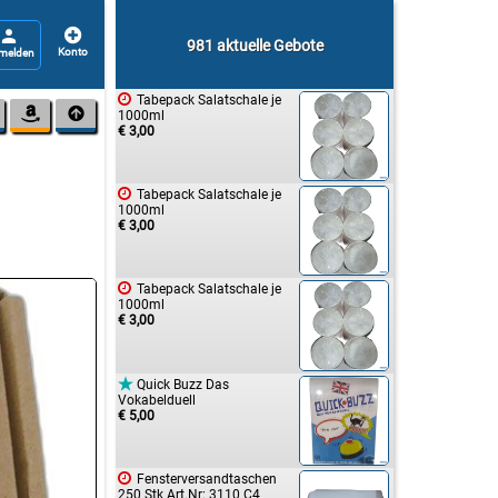


981 aktuelle Gebote

Tabepack Salatschale je


1000ml
€ 3,00

Tabepack Salatschale je
1000ml
€ 3,00

Tabepack Salatschale je
1000ml
€ 3,00

Quick Buzz Das
Vokabelduell
€ 5,00

Fensterversandtaschen
250 Stk Art.Nr: 3110 C4