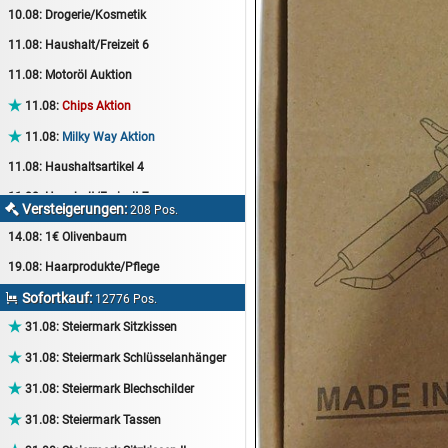
10.08:
Drogerie/Kosmetik
11.08:
Haushalt/Freizeit 6
11.08:
Motoröl Auktion

11.08:
Chips Aktion

11.08:
Milky Way Aktion
11.08:
Haushaltsartikel 4
11.08:
Haushalt/Freizeit 7
Versteigerungen:

208 Pos.
12.08:
Sammelauktion
14.08:
1€ Olivenbaum
12.08:
Arbeitshandschuhe
19.08:
Haarprodukte/Pflege
12.08:
Pralinen Auktion
Sofortkauf:

12776 Pos.
12.08:
Haushalt/Freizeit

31.08:
Steiermark Sitzkissen
12.08:
Haushaltsartikel 5

31.08:
Steiermark Schlüsselanhänger
13.08:
1€ Totalabverkauf

31.08:
Steiermark Blechschilder
13.08:
Haushalt/Freizeit II

31.08:
Steiermark Tassen
13.08:
Haushaltsartikel 6