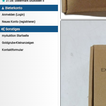

31.08:
Steiermark Sitzkissen II
14.08:
Tiernahrung/Zubehör
Bieterkonto

14.08:
1€ Totalabverkauf
Anmelden (Login)
14.08:
Haushaltsartikel 7
Neues Konto (registrieren)
15.08:
Lebensmittel/Wein
Sonstiges

15.08:
Drogerie/Kosmetik
myAuktion Startseite
15.08:
Haushaltsartikel 8
Goldgrube-Kleinanzeigen
16.08:
Haushalt/Freizeit III
Kontaktformular
16.08:
Atelier Imperial Schmuck
16.08:
Haushaltsartikel
16.08:
Haushaltsartikel II
17.08:
New One Schmuck
17.08:
1€ Totalabverkauf
17.08:
Moon Nagellack
17.08:
Abverkaufsauktion
17.08:
Batterien Auktion