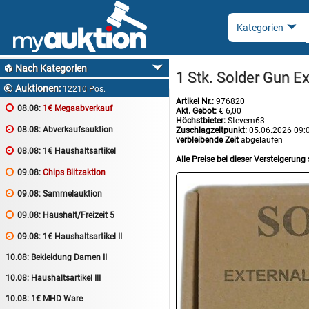
Nach Kategorien

1 Stk. Solder Gun E
Auktionen:

12210 Pos.
Artikel Nr.:
976820

08.08:
1€ Megaabverkauf
Akt. Gebot:
€ 6,00
Höchstbieter:
Stevem63

08.08:
Abverkaufsauktion
Zuschlagzeitpunkt:
05.06.2026 09:
verbleibende Zeit
abgelaufen

08.08:
1€ Haushaltsartikel
Alle Preise bei dieser Versteigerung 

09.08:
Chips Blitzaktion

09.08:
Sammelauktion

09.08:
Haushalt/Freizeit 5

09.08:
1€ Haushaltsartikel II
10.08:
Bekleidung Damen II
10.08:
Haushaltsartikel III
10.08:
1€ MHD Ware