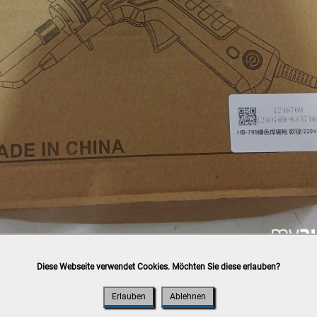
Diese Webseite verwendet Cookies. Möchten Sie diese erlauben?
h
post.at
(⛟ Versandkostenübersicht)

ung, Bankomat, Kreditkarte (vor Ort)
Erlauben
Ablehnen