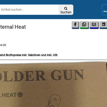

Suchen




xternal Heat
04:00
sind Bruttopreise inkl. Gebühren und inkl. USt.