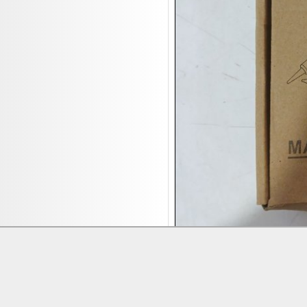
17.08:
Brillen/Sonnenbrillen
18.08:
Victoria Schmuck
18.08:
Juan Carlos Callejas Garzon
Leinwand Bilder
18.08:
Nordgreen Uhren
18.08:
Alavya Home Kinderzubehör
18.08:
Brillen Auktion
18.08:
Oval Vodka
18.08:
Etnia Eyewear Brillen
18.08:
Equest Pferdezubehör
18.08:
Haushalt/Freizeit 4
18.08:
Bilder Auktion
19.08:
Gisela Unterwäsche
Lieferung:
Abholung, Versand durc
19.08:
Reifen Abverkauf
Zahlung:
Vorabüberweisung, Barzahl
19.08:
Rapid Wien Trikots