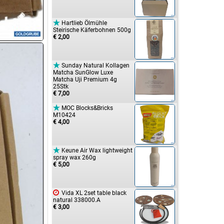

Hartlieb Ölmühle
Steirische Käferbohnen 500g
€ 2,00

Sunday Natural Kollagen
Matcha SunGlow Luxe
Matcha Uji Premium 4g
25Stk
€ 7,00

MOC Blocks&Bricks
M10424
€ 4,00

Keune Air Wax lightweight
spray wax 260g
€ 5,00

Vida XL 2set table black
natural 338000.A
€ 3,00