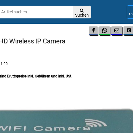

Suchen




 HD Wireless IP Camera
51:00
sind Bruttopreise inkl. Gebühren und inkl. USt.