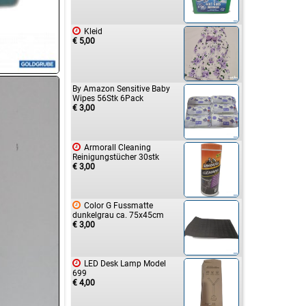

Kleid
€ 5,00
By Amazon Sensitive Baby
Wipes 56Stk 6Pack
€ 3,00

Armorall Cleaning
Reinigungstücher 30stk
€ 3,00

Color G Fussmatte
dunkelgrau ca. 75x45cm
€ 3,00

LED Desk Lamp Model
699
€ 4,00