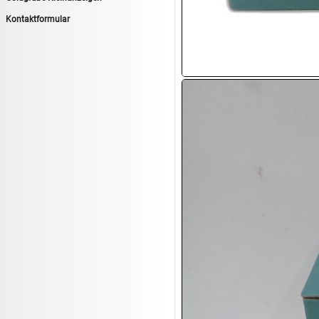
14.08:
Tiernahrung/Zubehör
Kontaktformular
14.08:
1€ Totalabverkauf
14.08:
Haushaltsartikel 7
15.08:
Lebensmittel/Wein
15.08:
Drogerie/Kosmetik
15.08:
Haushaltsartikel 8
16.08:
Haushalt/Freizeit III
16.08:
Atelier Imperial Schmuck
16.08:
Haushaltsartikel
16.08:
Haushaltsartikel II
17.08:
New One Schmuck
17.08:
1€ Totalabverkauf
17.08:
Moon Nagellack
17.08:
Abverkaufsauktion
17.08:
Batterien Auktion