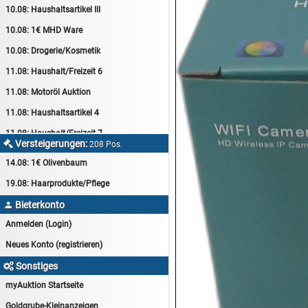
10.08:
Haushaltsartikel III
10.08:
1€ MHD Ware
10.08:
Drogerie/Kosmetik
11.08:
Haushalt/Freizeit 6
11.08:
Motoröl Auktion
11.08:
Haushaltsartikel 4
11.08:
Haushalt/Freizeit 7
Versteigerungen:

208 Pos.
12.08:
Sammelauktion
14.08:
1€ Olivenbaum
12.08:
Arbeitshandschuhe
19.08:
Haarprodukte/Pflege
12.08:
Pralinen Auktion
Bieterkonto

12.08:
Haushalt/Freizeit
Anmelden (Login)
12.08:
Haushaltsartikel 5
Neues Konto (registrieren)
13.08:
1€ Totalabverkauf
Sonstiges

13.08:
Haushalt/Freizeit II
myAuktion Startseite
13.08:
Haushaltsartikel 6
Goldgrube-Kleinanzeigen