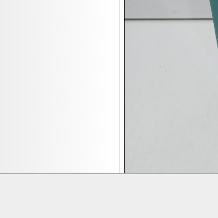
17.08:
Brillen/Sonnenbrillen
18.08:
Victoria Schmuck
18.08:
Juan Carlos Callejas Garzon
Leinwand Bilder
18.08:
Nordgreen Uhren
18.08:
Alavya Home Kinderzubehör
18.08:
Brillen Auktion
18.08:
Oval Vodka
18.08:
Etnia Eyewear Brillen
18.08:
Equest Pferdezubehör
18.08:
Haushalt/Freizeit 4
18.08:
Bilder Auktion
19.08:
Gisela Unterwäsche
19.08:
Reifen Abverkauf
Lieferung:
Abholung, Versand durc
19.08:
Rapid Wien Trikots
Zahlung:
Vorabüberweisung, Barzahl