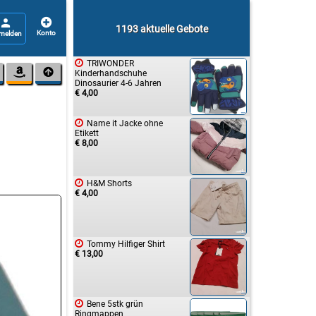


1193 aktuelle Gebote

TRIWONDER


Kinderhandschuhe
Dinosaurier 4-6 Jahren
€ 4,00

Name it Jacke ohne
Etikett
€ 8,00

H&M Shorts
€ 4,00

Tommy Hilfiger Shirt
€ 13,00

Bene 5stk grün
Ringmappen