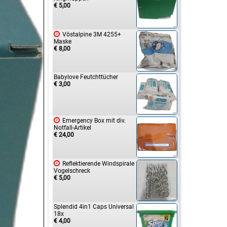
€ 5,00

Vöstalpine 3M 4255+
Maske
€ 8,00
Babylove Feutchttücher
€ 3,00

Emergency Box mit div.
Notfall-Artikel
€ 24,00

Reflektierende Windspirale
Vogelschreck
€ 5,00
Splendid 4in1 Caps Universal
18x
€ 4,00