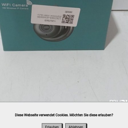
Diese Webseite verwendet Cookies. Möchten Sie diese erlauben?
h
post.at
(⛟ Versandkostenübersicht)

ung, Bankomat, Kreditkarte (vor Ort)
Erlauben
Ablehnen