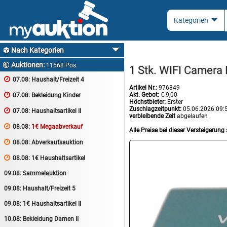
Nach Kategorien

Auktionen:

11568 Pos.
1 Stk. WIFI Camera

07.08:
Haushalt/Freizeit 4
Artikel Nr.:
976849
Akt. Gebot:
€ 9,00

07.08:
Bekleidung Kinder
Höchstbieter:
Erster
Zuschlagzeitpunkt:
05.06.2026 09:

07.08:
Haushaltsartikel II
verbleibende Zeit
abgelaufen

08.08:
1€ Megaabverkauf
Alle Preise bei dieser Versteigerung 

08.08:
Abverkaufsauktion

08.08:
1€ Haushaltsartikel
09.08:
Sammelauktion
09.08:
Haushalt/Freizeit 5
09.08:
1€ Haushaltsartikel II
10.08:
Bekleidung Damen II