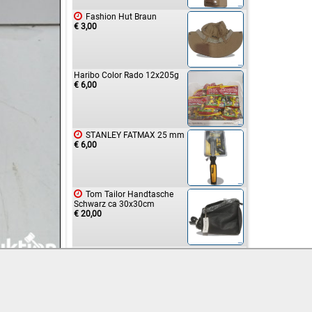

Fashion Hut Braun
€ 3,00
Haribo Color Rado 12x205g
€ 6,00

STANLEY FATMAX 25 mm
€ 6,00

Tom Tailor Handtasche
Schwarz ca 30x30cm
€ 20,00

Komperdell Wanderstöcke
2x
€ 5,00