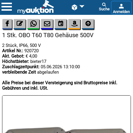









1 Stk. OBO T60 T80 Gehäuse 500V
2 Stück, IP66, 500 V
Artikel Nr.:
920720
Akt. Gebot:
€ 4,00
Höchstbieter:
bieter17
Zuschlagzeitpunkt:
05.06.2026 13:10:00
verbleibende Zeit
abgelaufen

09.08:
Alle Preise bei dieser Versteigerung sind Bruttopreise inkl.
Gebühren und inkl. USt.

09.08:

09.08: