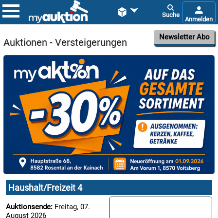


Newsletter Abo
Auktionen - Versteigerungen

07.08:

07.08:
Haushalt/Freizeit 4

Auktionsende:
Freitag, 07.
07.08:
August 2026