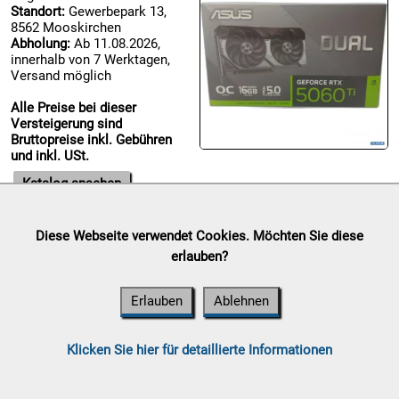
Standort:
Gewerbepark 13,
8562 Mooskirchen
Abholung:
Ab 11.08.2026,
08.08:
innerhalb von 7 Werktagen,
1€
Versand möglich
Megaabverkauf
Alle Preise bei dieser
08.08:
Versteigerung sind
Bruttopreise inkl. Gebühren
und inkl. USt.
08.08:
Katalog ansehen
09.08:
Diese Webseite verwendet Cookies. Möchten Sie diese
Bekleidung Kinder
erlauben?
09.08:
Auktionsende:
Freitag, 07.
August 2026
Erlauben
Ablehnen
Standort:
Gewerbepark 13,
8562 Mooskirchen
09.08:
Abholung:
Ab 11.08.2026,
Klicken Sie hier für detaillierte Informationen
innerhalb von 7 Werktagen,
Versand möglich