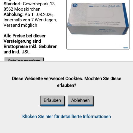
Standort:
Gewerbepark 13,
8562 Mooskirchen

Abholung:
Ab 11.08.2026,
09.08:
innerhalb von 7 Werktagen,
Versand möglich
Alle Preise bei dieser

Versteigerung sind
09.08:
Bruttopreise inkl. Gebühren
und inkl. USt.
Katalog ansehen
10.08:
Diese Webseite verwendet Cookies. Möchten Sie diese
Chips Blitzaktion
erlauben?
Auktionsende:
Sonntag, 09.
10.08:
August 2026
Erlauben
Ablehnen
Standort:
Gewerbepark 13,
8562 Mooskirchen
Abholung:
Ab 11.08.2026,
10.08:
Klicken Sie hier für detaillierte Informationen
innerhalb von 7 Werktagen,
Versand möglich