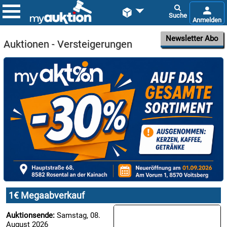


Newsletter Abo
Auktionen - Versteigerungen

08.08:
1€
Megaabverkauf

09.08:
Chips
Blitzaktion
1€ Megaabverkauf

Auktionsende:
Samstag, 08.
09.08:
August 2026