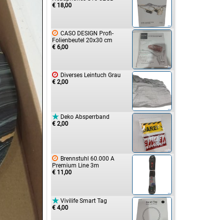
€ 18,00

CASO DESIGN Profi-
Folienbeutel 20x30 cm
€ 6,00

Diverses Leintuch Grau
€ 2,00

Deko Absperrband
€ 2,00

Brennstuhl 60.000 A
Premium Line 3m
€ 11,00

Vivilife Smart Tag
€ 4,00