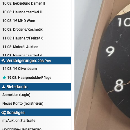
10.08:
Bekleidung Damen II
10.08:
Haushaltsartikel III
10.08:
1€ MHD Ware
10.08:
Drogerie/Kosmetik
11.08:
Haushalt/Freizeit 6
11.08:
Motoröl Auktion
11.08:
Haushaltsartikel 4
Versteigerungen:

208 Pos.
11.08:
Haushalt/Freizeit 7
14.08:
1€ Olivenbaum
12.08:
Sammelauktion

19.08:
Haarprodukte/Pflege
12.08:
Arbeitshandschuhe
Bieterkonto

12.08:
Pralinen Auktion
Anmelden (Login)
12.08:
Haushalt/Freizeit
Neues Konto (registrieren)
12.08:
Haushaltsartikel 5
Sonstiges

13.08:
1€ Totalabverkauf
myAuktion Startseite
13.08:
Haushalt/Freizeit II
Goldgrube-Kleinanzeigen