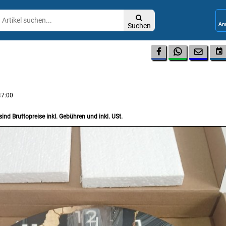

Suchen




47:00
sind Bruttopreise inkl. Gebühren und inkl. USt.