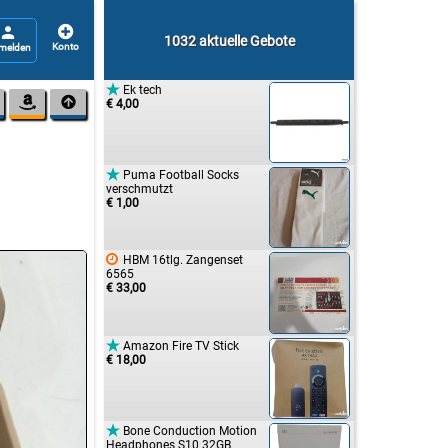


1032 aktuelle Gebote

Ek tech


€ 4,00

Puma Football Socks
verschmutzt
€ 1,00

HBM 16tlg. Zangenset
6565
€ 33,00

Amazon Fire TV Stick
€ 18,00

Bone Conduction Motion
Headphones S10 32GB