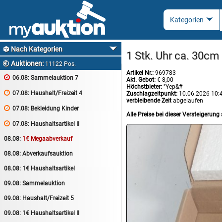
Nach Kategorien

1 Stk. Uhr ca. 30cm
Auktionen:

11122 Pos.
Artikel Nr.:
969783

06.08:
Sammelauktion 7
Akt. Gebot:
€ 8,00
Höchstbieter:
"Yep&#

07.08:
Haushalt/Freizeit 4
Zuschlagzeitpunkt:
10.06.2026 10:
verbleibende Zeit
abgelaufen

07.08:
Bekleidung Kinder
Alle Preise bei dieser Versteigerung 

07.08:
Haushaltsartikel II
08.08:
1€ Megaabverkauf
08.08:
Abverkaufsauktion
08.08:
1€ Haushaltsartikel
09.08:
Sammelauktion
09.08:
Haushalt/Freizeit 5
09.08:
1€ Haushaltsartikel II