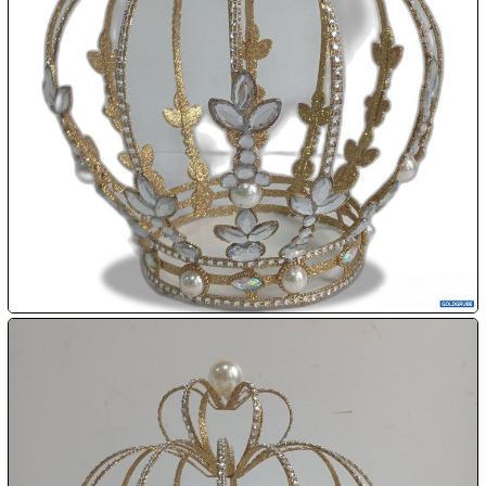

07.08:

07.08:

07.08:
08.08:
1€
Megaabverkauf
08.08:
08.08: