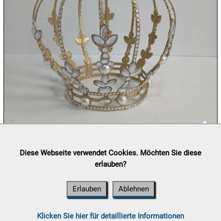
09.08:
09.08:
09.08:
10.08:
Lieferung:
Abholung, Versand durch
post.at

Diese Webseite verwendet Cookies. Möchten Sie diese
(⛟ Versandkostenübersicht)
erlauben?
Zahlung:
Vorabüberweisung, Barzahlung, Bankomat, Kreditkarte
10.08:
(vor Ort)
Erlauben
Ablehnen
10.08:
Klicken Sie hier für detaillierte Informationen