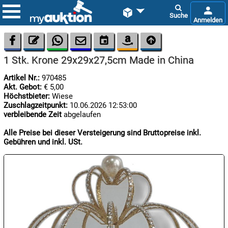









1 Stk. Krone 29x29x27,5cm Made in China
Artikel Nr.:
970485
Akt. Gebot:
€ 5,00
Höchstbieter:
Wiese
Zuschlagzeitpunkt:
10.06.2026 12:53:00
verbleibende Zeit
abgelaufen

06.08:
Alle Preise bei dieser Versteigerung sind Bruttopreise inkl.
Gebühren und inkl. USt.

06.08:

06.08: