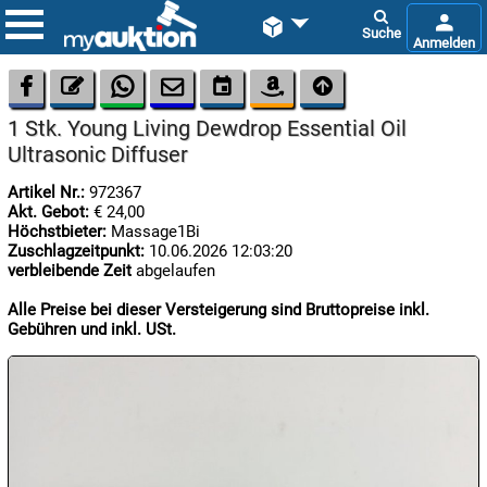









1 Stk. Young Living Dewdrop Essential Oil
Ultrasonic Diffuser
Artikel Nr.:
972367
Akt. Gebot:
€ 24,00
Höchstbieter:
Massage1Bi
Zuschlagzeitpunkt:
10.06.2026 12:03:20

verbleibende Zeit
abgelaufen
08.08:
1€
Alle Preise bei dieser Versteigerung sind Bruttopreise inkl.
Megaabverkauf
Gebühren und inkl. USt.

08.08:

08.08: