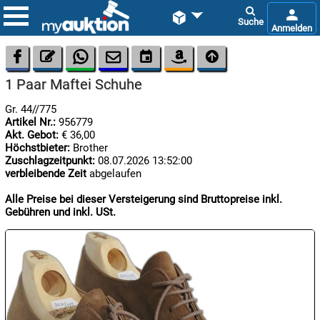









1 Paar Maftei Schuhe
Gr. 44//775
Artikel Nr.:
956779
Akt. Gebot:
€ 36,00
Höchstbieter:
Brother
Zuschlagzeitpunkt:
08.07.2026 13:52:00
verbleibende Zeit
abgelaufen

07.08:
Alle Preise bei dieser Versteigerung sind Bruttopreise inkl.
Gebühren und inkl. USt.

07.08:

07.08: