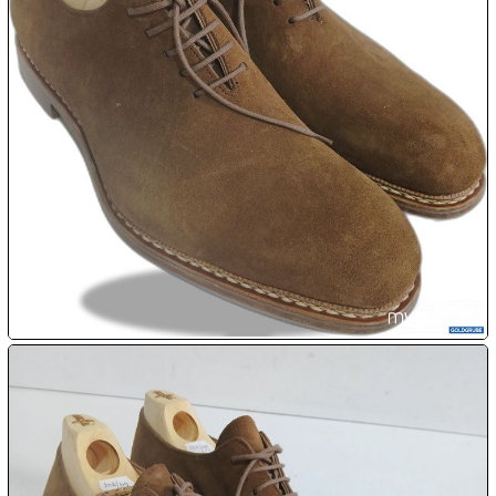

08.08:
1€
Megaabverkauf

08.08:

08.08:
09.08:
09.08:
09.08: