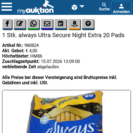









1 Stk. always Ultra Secure Night Extra 20 Pads
Artikel Nr.:
980824
Akt. Gebot:
€ 4,00
Höchstbieter:
HM86
Zuschlagzeitpunkt:
15.07.2026 13:09:00
verbleibende Zeit
abgelaufen

06.08:
Alle Preise bei dieser Versteigerung sind Bruttopreise inkl.
Gebühren und inkl. USt.

06.08:

06.08: