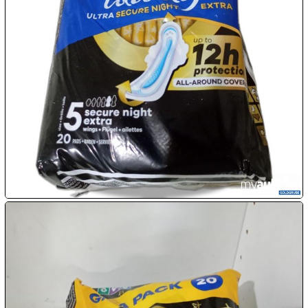

07.08:

07.08:

07.08:
08.08:
1€
Megaabverkauf
08.08:
08.08: