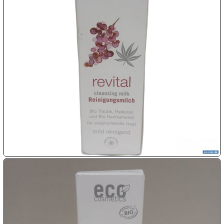
1€
Megaabverkauf

08.08:

08.08:
09.08:
09.08:
09.08:
10.08: