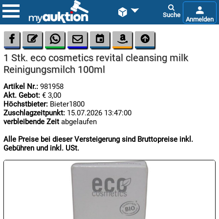









1 Stk. eco cosmetics revital cleansing milk
Reinigungsmilch 100ml
Artikel Nr.:
981958
Akt. Gebot:
€ 3,00
Höchstbieter:
Bieter1800
Zuschlagzeitpunkt:
15.07.2026 13:47:00

verbleibende Zeit
abgelaufen
07.08:
Alle Preise bei dieser Versteigerung sind Bruttopreise inkl.
Gebühren und inkl. USt.

07.08:

08.08: