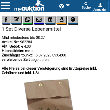









1 Set Diverse Lebensmittel
Mhd mindestens bis 08.27
Artikel Nr.:
982284
Akt. Gebot:
€ 4,00
Höchstbieter:
molo
Zuschlagzeitpunkt:
16.07.2026 09:04:00
verbleibende Zeit
abgelaufen

09.08:
Alle Preise bei dieser Versteigerung sind Bruttopreise inkl.
Gebühren und inkl. USt.

09.08:

09.08: