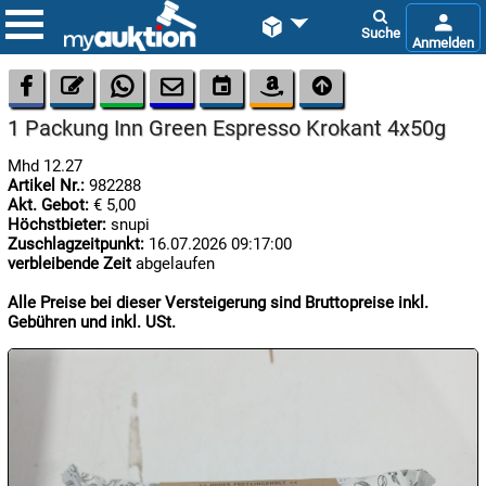









1 Packung Inn Green Espresso Krokant 4x50g
Mhd 12.27
Artikel Nr.:
982288
Akt. Gebot:
€ 5,00
Höchstbieter:
snupi
Zuschlagzeitpunkt:
16.07.2026 09:17:00
verbleibende Zeit
abgelaufen

07.08:
Alle Preise bei dieser Versteigerung sind Bruttopreise inkl.
Gebühren und inkl. USt.

07.08:

07.08: