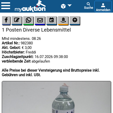









1 Posten Diverse Lebensmittel
Mhd mindestens. 08.26
Artikel Nr.:
982380
Akt. Gebot:
€ 3,00
Höchstbieter:
Freddi
Zuschlagzeitpunkt:
16.07.2026 09:38:00
verbleibende Zeit
abgelaufen

07.08:
Alle Preise bei dieser Versteigerung sind Bruttopreise inkl.
Gebühren und inkl. USt.

07.08:

07.08: