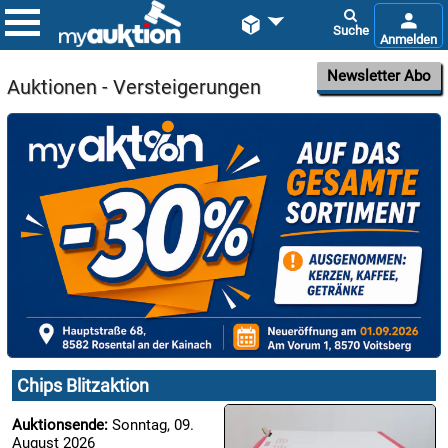


Newsletter Abo
Auktionen - Versteigerungen

09.08:
Chips
Blitzaktion

09.08:
Chips Blitzaktion

09.08:
Auktionsende:
Sonntag, 09.
August 2026