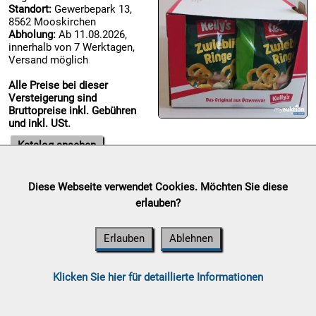
Standort:
Gewerbepark 13,
8562 Mooskirchen

Abholung:
Ab 11.08.2026,
09.08:
innerhalb von 7 Werktagen,
Versand möglich
Alle Preise bei dieser
Versteigerung sind

Bruttopreise inkl. Gebühren
10.08:
und inkl. USt.
Katalog ansehen

Diese Webseite verwendet Cookies. Möchten Sie diese
10.08:
Sammelauktion
erlauben?
Auktionsende:
Sonntag, 09. August 2026
Standort:
Gewerbepark 13, 8562 Mooskirchen
Erlauben
Ablehnen

Abholung:
Ab 11.08.2026, innerhalb von 7 Werktagen, Versand
10.08:
möglich
Klicken Sie hier für detaillierte Informationen
Alle Preise bei dieser Versteigerung sind Bruttopreise inkl.
Gebühren und inkl. USt.
