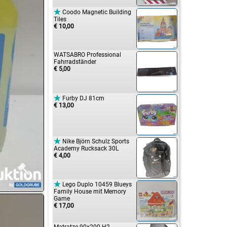

Coodo Magnetic Building
Tiles
€ 10,00
WATSABRO Professional
Fahrradständer
€ 5,00

Furby DJ 81cm
€ 13,00

Nike Björn Schulz Sports
Academy Rucksack 30L
€ 4,00

Lego Duplo 10459 Blueys
Family House mit Memory
Game
€ 17,00