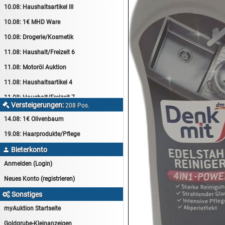
10.08:
Haushaltsartikel III
10.08:
1€ MHD Ware
10.08:
Drogerie/Kosmetik
11.08:
Haushalt/Freizeit 6
11.08:
Motoröl Auktion
11.08:
Haushaltsartikel 4
11.08:
Haushalt/Freizeit 7
Versteigerungen:

208 Pos.
12.08:
Sammelauktion
14.08:
1€ Olivenbaum
12.08:
Arbeitshandschuhe
19.08:
Haarprodukte/Pflege
12.08:
Pralinen Auktion
Bieterkonto

12.08:
Haushalt/Freizeit
Anmelden (Login)
12.08:
Haushaltsartikel 5
Neues Konto (registrieren)
13.08:
1€ Totalabverkauf
Sonstiges

13.08:
Haushalt/Freizeit II
myAuktion Startseite
13.08:
Haushaltsartikel 6
Goldgrube-Kleinanzeigen