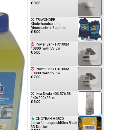
€ 3,00

TRIWONDER
Kinderhandschuhe
Dinosaurier 4-6 Jahren
€ 5,00

Power Bank HX100M
10800 mAh 5V 5W
€ 5,00

Power Bank HX100M
10800 mAh 5V 5W
€ 7,00

Ikea Dvala 403.576.58
140x200x26cm
€ 3,00

CNCYEAH HGR20
Linearführungsschlitten Block
3D-Drucker