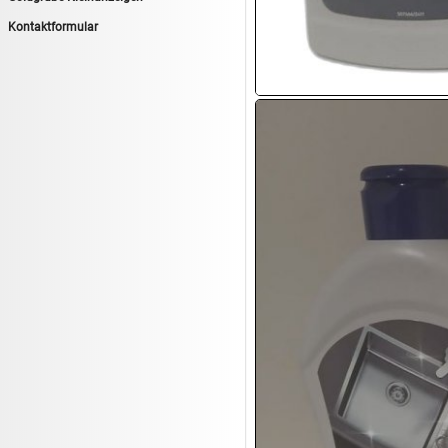
14.08:
Tiernahrung/Zubehör
Kontaktformular
14.08:
1€ Totalabverkauf
14.08:
Haushaltsartikel 7
15.08:
Lebensmittel/Wein
15.08:
Drogerie/Kosmetik
15.08:
Haushaltsartikel 8
16.08:
Haushalt/Freizeit III
16.08:
Atelier Imperial Schmuck
16.08:
Haushaltsartikel
16.08:
Haushaltsartikel II
17.08:
New One Schmuck
17.08:
1€ Totalabverkauf
17.08:
Moon Nagellack
17.08:
Abverkaufsauktion
17.08:
Batterien Auktion