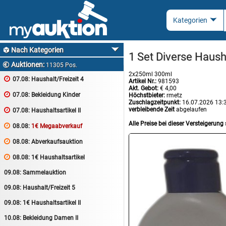
Nach Kategorien

1 Set Diverse Haus
Auktionen:

11305 Pos.
2x250ml 300ml

07.08:
Haushalt/Freizeit 4
Artikel Nr.:
981593
Akt. Gebot:
€ 4,00

07.08:
Bekleidung Kinder
Höchstbieter:
rmetz
Zuschlagzeitpunkt:
16.07.2026 13:
verbleibende Zeit
abgelaufen

07.08:
Haushaltsartikel II
Alle Preise bei dieser Versteigerung 

08.08:
1€ Megaabverkauf

08.08:
Abverkaufsauktion

08.08:
1€ Haushaltsartikel
09.08:
Sammelauktion
09.08:
Haushalt/Freizeit 5
09.08:
1€ Haushaltsartikel II
10.08:
Bekleidung Damen II