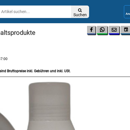

Suchen




haltsprodukte
37:00
sind Bruttopreise inkl. Gebühren und inkl. USt.