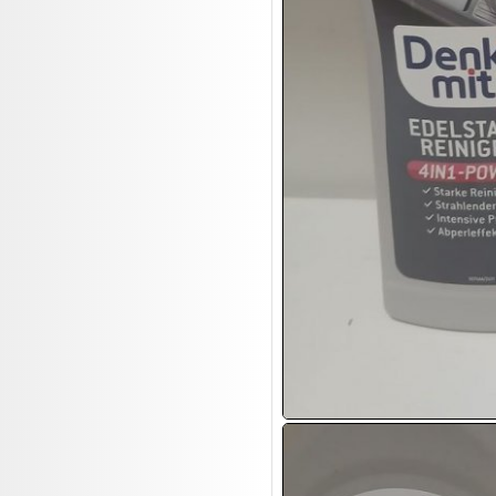
17.08:
Brillen/Sonnenbrillen
18.08:
Victoria Schmuck
18.08:
Juan Carlos Callejas Garzon
Leinwand Bilder
18.08:
Nordgreen Uhren
18.08:
Alavya Home Kinderzubehör
18.08:
Brillen Auktion
18.08:
Oval Vodka
18.08:
Etnia Eyewear Brillen
18.08:
Equest Pferdezubehör
18.08:
Haushalt/Freizeit 4
18.08:
Bilder Auktion
19.08:
Gisela Unterwäsche
19.08:
Reifen Abverkauf
19.08:
Rapid Wien Trikots