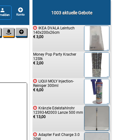


1003 aktuelle Gebote

IKEA DVALA Leintuch


140x200x26cm
€ 3,00
Money Pop Party Kracher
12Stk
€ 2,00

LIQUI MOLY Injection-
Reiniger 300ml
€ 6,00

Kränzle Edelstahlrohr
12393-M2003 Lanze 500 mm
€ 13,00

Adapter Fast Charge 3.0
20W