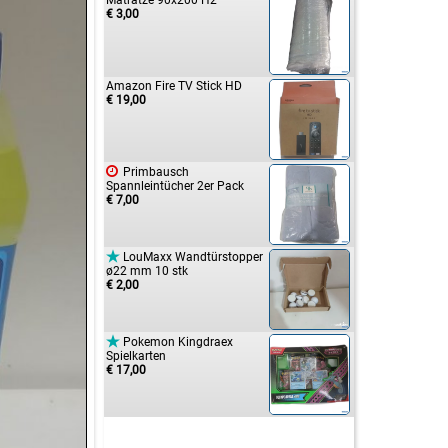
Matratze 90x200 H2
€ 3,00
Amazon Fire TV Stick HD
€ 19,00

Primbausch
Spannleintücher 2er Pack
€ 7,00

LouMaxx Wandtürstopper
ø22 mm 10 stk
€ 2,00

Pokemon Kingdraex
Spielkarten
€ 17,00