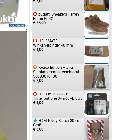
€ 7,00

bugatti Sneakers Herren
Braun Gr 42
€ 26,00

HELPMATE
Winkelverbinder 40 mm
€ 4,00

Keuco Edition Atelier
Stabhandbrause verchromt
56080010100
€ 7,00

HP 305 Tri-colour
Tintenpatrone 3ym60AE UUS
€ 6,00

H&M Teddy Bär ca 30 cm
Groß
€ 6,00