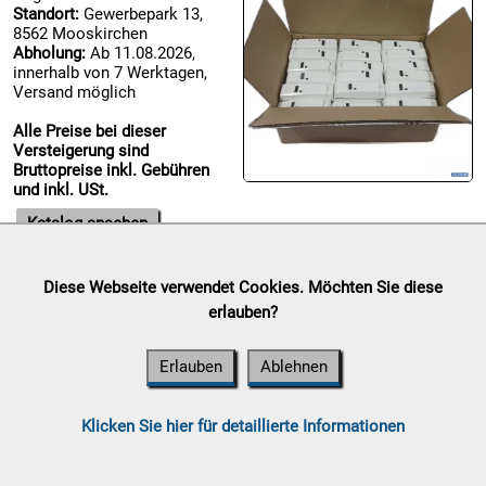
Standort:
Gewerbepark 13,
8562 Mooskirchen

Abholung:
Ab 11.08.2026,
09.08:
innerhalb von 7 Werktagen,
Versand möglich
Alle Preise bei dieser

Versteigerung sind
09.08:
Bruttopreise inkl. Gebühren
und inkl. USt.
Katalog ansehen
10.08:
Diese Webseite verwendet Cookies. Möchten Sie diese
Chips Blitzaktion
erlauben?
Auktionsende:
Sonntag, 09.
10.08:
August 2026
Erlauben
Ablehnen
Standort:
Gewerbepark 13,
8562 Mooskirchen
Abholung:
Ab 11.08.2026,
10.08:
Klicken Sie hier für detaillierte Informationen
innerhalb von 7 Werktagen,
Versand möglich