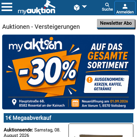


Newsletter Abo
Auktionen - Versteigerungen

08.08:
1€
Megaabverkauf

09.08:
Chips
Blitzaktion
1€ Megaabverkauf

Auktionsende:
Samstag, 08.
09.08:
August 2026