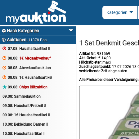
Nach Kategorien

Auktionen:

11378 Pos.
1 Set Denkmit Gesc

07.08:
Haushaltsartikel II
Artikel Nr.:
981569
Akt. Gebot:
€ 14,00

08.08:
1€ Megaabverkauf
Höchstbieter:
maci
Zuschlagzeitpunkt:
17.07.2026 13:

08.08:
Abverkaufsauktion
verbleibende Zeit
abgelaufen

08.08:
1€ Haushaltsartikel
Alle Preise bei dieser Versteigerung 

09.08:
Chips Blitzaktion
09.08:
Sammelauktion
09.08:
Haushalt/Freizeit 5
09.08:
1€ Haushaltsartikel II
10.08:
Bekleidung Damen II
10.08:
Haushaltsartikel III