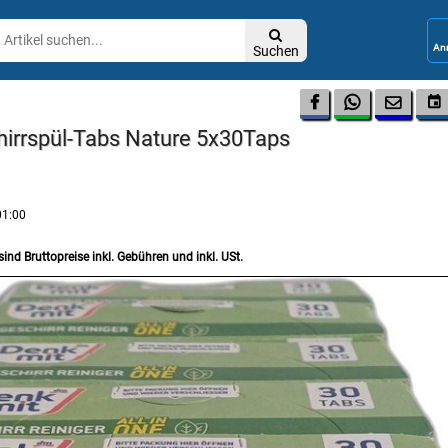

Suchen




hirrspül-Tabs Nature 5x30Taps
01:00
sind Bruttopreise inkl. Gebühren und inkl. USt.