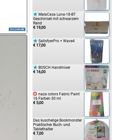

MalaCasa Luna-18-BT
Geschirrset mit schwarzem
Rand
€ 19,00

SatisfyerPro + Wave4
€ 17,00

BOSCH Handmixer
€ 16,00

naza colors Fabric Paint
16 Farben 30 ml
€ 5,00
Das kuschelige Bookmonster
Praktischer Buch- und
Tablethalter
€ 7,00