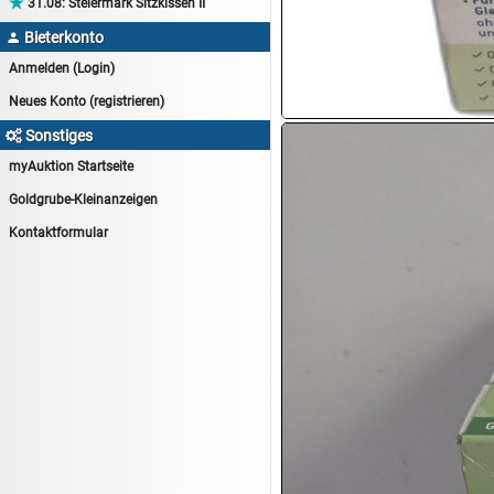

31.08:
Steiermark Sitzkissen II
13.08:
Haushaltsartikel 6
Bieterkonto

14.08:
Tiernahrung/Zubehör
Anmelden (Login)
14.08:
1€ Totalabverkauf
Neues Konto (registrieren)
14.08:
Haushaltsartikel 7
Sonstiges

15.08:
Lebensmittel/Wein
myAuktion Startseite
15.08:
Drogerie/Kosmetik
Goldgrube-Kleinanzeigen
15.08:
Haushaltsartikel 8
Kontaktformular
16.08:
Haushalt/Freizeit III
16.08:
Atelier Imperial Schmuck
16.08:
Haushaltsartikel
16.08:
Haushaltsartikel II
17.08:
New One Schmuck
17.08:
1€ Totalabverkauf
17.08:
Moon Nagellack
17.08:
Abverkaufsauktion