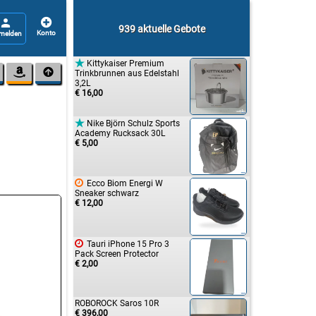


939 aktuelle Gebote

Kittykaiser Premium


Trinkbrunnen aus Edelstahl
3,2L
€ 16,00

Nike Björn Schulz Sports
Academy Rucksack 30L
€ 5,00

Ecco Biom Energi W
Sneaker schwarz
€ 12,00

Tauri iPhone 15 Pro 3
Pack Screen Protector
€ 2,00
ROBOROCK Saros 10R
€ 396,00