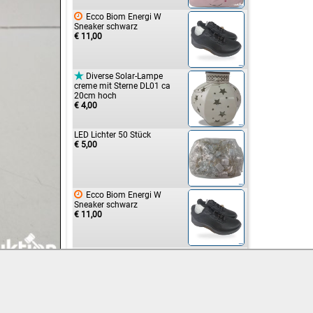

Ecco Biom Energi W
Sneaker schwarz
€ 11,00

Diverse Solar-Lampe
creme mit Sterne DL01 ca
20cm hoch
€ 4,00
LED Lichter 50 Stück
€ 5,00

Ecco Biom Energi W
Sneaker schwarz
€ 11,00

Nigrin Unterboden-Wachs
farblos
€ 5,00