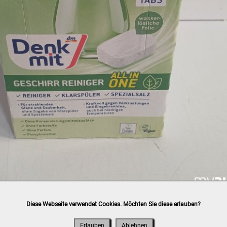
Diese Webseite verwendet Cookies. Möchten Sie diese erlauben?
h
post.at
(⛟ Versandkostenübersicht)

ung, Bankomat, Kreditkarte (vor Ort)
Erlauben
Ablehnen