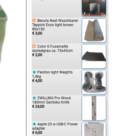

Benuta Nest Waschbarer
Teppich Enzo light brown
80x150
€ 3,00

Color G Fussmatte
dunkelgrau ca. 75x45cm
€ 2,00

Peloton light Weights
1,4kg
€ 4,00

ZWILLING Pro Wood
180mm Santoku Knife
€ 24,00

Apple 20 w USB-C Power
adapter
€ 6,00