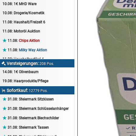
10.08:
1€ MHD Ware
10.08:
Drogerie/Kosmetik
11.08:
Haushalt/Freizeit 6
11.08:
Motoröl Auktion

11.08:
Chips Aktion

11.08:
Milky Way Aktion
11.08:
Haushaltsartikel 4
Versteigerungen:

208 Pos.
11.08:
Haushalt/Freizeit 7
14.08:
1€ Olivenbaum
12.08:
Sammelauktion
19.08:
Haarprodukte/Pflege
12.08:
Arbeitshandschuhe
Sofortkauf:

12779 Pos.
12.08:
Pralinen Auktion

31.08:
Steiermark Sitzkissen
12.08:
Haushalt/Freizeit

31.08:
Steiermark Schlüsselanhänger
12.08:
Haushaltsartikel 5

31.08:
Steiermark Blechschilder
13.08:
1€ Totalabverkauf

31.08:
Steiermark Tassen
13.08:
Haushalt/Freizeit II