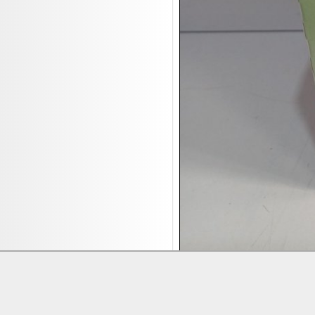
17.08:
Batterien Auktion
17.08:
Brillen/Sonnenbrillen
18.08:
Victoria Schmuck
18.08:
Juan Carlos Callejas Garzon
Leinwand Bilder
18.08:
Nordgreen Uhren
18.08:
Alavya Home Kinderzubehör
18.08:
Brillen Auktion
18.08:
Oval Vodka
18.08:
Etnia Eyewear Brillen
18.08:
Equest Pferdezubehör
18.08:
Haushalt/Freizeit 4
18.08:
Bilder Auktion
19.08:
Gisela Unterwäsche
Lieferung:
Abholung, Versand durc
19.08:
Reifen Abverkauf
Zahlung:
Vorabüberweisung, Barzahl