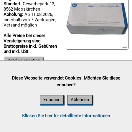
Standort:
Gewerbepark 13,
8562 Mooskirchen

Abholung:
Ab 11.08.2026,
09.08:
innerhalb von 7 Werktagen,
Chips
Versand möglich
Blitzaktion
Alle Preise bei dieser

Versteigerung sind
09.08:
Bruttopreise inkl. Gebühren
und inkl. USt.

Katalog ansehen
09.08:
Diese Webseite verwendet Cookies. Möchten Sie diese
Abverkaufsauktion

erlauben?
09.08:
Auktionsende:
Samstag, 08.
August 2026
Erlauben
Ablehnen
Standort:
Gewerbepark 13,
8562 Mooskirchen
Abholung:
Ab 11.08.2026,
10.08:
Klicken Sie hier für detaillierte Informationen
innerhalb von 7 Werktagen,
Versand möglich