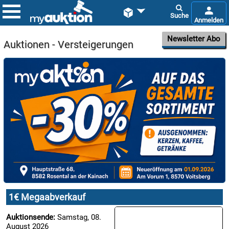


Newsletter Abo
Auktionen - Versteigerungen

08.08:
1€
Megaabverkauf

08.08:
1€ Megaabverkauf

08.08:
Auktionsende:
Samstag, 08.
August 2026