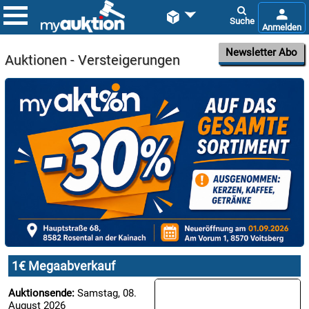


Newsletter Abo
Auktionen - Versteigerungen

08.08:
1€
Megaabverkauf

08.08:
1€ Megaabverkauf

08.08:
Auktionsende:
Samstag, 08.
August 2026