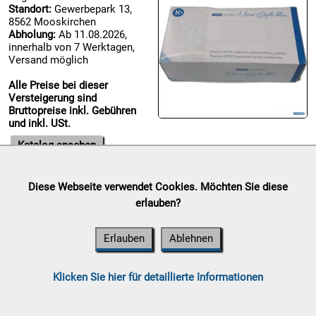
Standort:
Gewerbepark 13,
8562 Mooskirchen

Abholung:
Ab 11.08.2026,
09.08:
innerhalb von 7 Werktagen,
Chips
Versand möglich
Blitzaktion
Alle Preise bei dieser
09.08:
Versteigerung sind
Bruttopreise inkl. Gebühren
und inkl. USt.
09.08:
Katalog ansehen
09.08:
Diese Webseite verwendet Cookies. Möchten Sie diese
Abverkaufsauktion
erlauben?
Auktionsende:
Samstag, 08.
August 2026
10.08:
Erlauben
Ablehnen
Standort:
Gewerbepark 13,
8562 Mooskirchen
Abholung:
Ab 11.08.2026,
Klicken Sie hier für detaillierte Informationen
innerhalb von 7 Werktagen,
Versand möglich
10.08: