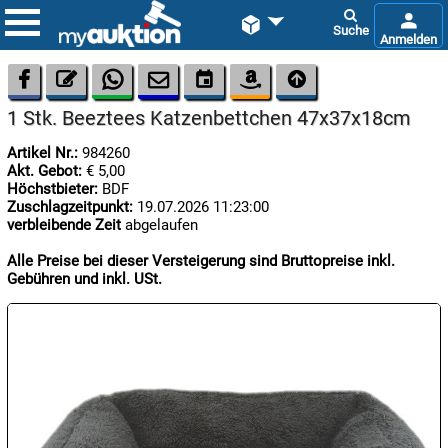









1 Stk. Beeztees Katzenbettchen 47x37x18cm
Artikel Nr.:
984260
Akt. Gebot:
€ 5,00
Höchstbieter:
BDF
Zuschlagzeitpunkt:
19.07.2026 11:23:00
verbleibende Zeit
abgelaufen

07.08:
Alle Preise bei dieser Versteigerung sind Bruttopreise inkl.
Gebühren und inkl. USt.

07.08:

07.08: