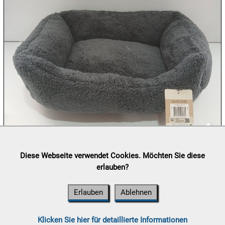
10.08:
10.08:
10.08:
Lieferung:
Abholung, Versand durch
post.at

Diese Webseite verwendet Cookies. Möchten Sie diese
10.08:
(⛟ Versandkostenübersicht)
erlauben?
Zahlung:
Vorabüberweisung, Barzahlung, Bankomat, Kreditkarte
11.08:
(vor Ort)
Erlauben
Ablehnen
11.08:
Klicken Sie hier für detaillierte Informationen