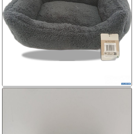

08.08:
1€
Megaabverkauf

08.08:

08.08:
09.08:
09.08:
09.08: