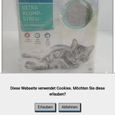
08.08:
1€
Megaabverkauf
08.08:
08.08:
09.08:
09.08:
Lieferung:
Abholung, Versand durch
post.at

Diese Webseite verwendet Cookies. Möchten Sie diese
(⛟ Versandkostenübersicht)
erlauben?
09.08:
Zahlung:
Vorabüberweisung, Barzahlung, Bankomat, Kreditkarte
(vor Ort)
Erlauben
Ablehnen