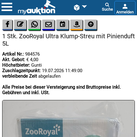









1 Stk. ZooRoyal Ultra Klump-Streu mit Pinienduft
5L
Artikel Nr.:
984576
Akt. Gebot:
€ 4,00
Höchstbieter:
Gunti
Zuschlagzeitpunkt:
19.07.2026 11:49:00

verbleibende Zeit
abgelaufen
07.08:
Alle Preise bei dieser Versteigerung sind Bruttopreise inkl.
Gebühren und inkl. USt.

07.08:

07.08: