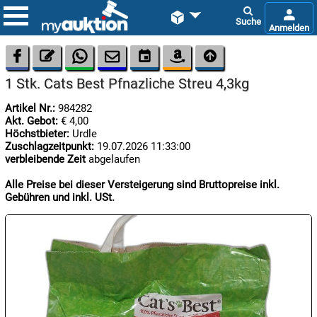









1 Stk. Cats Best Pfnazliche Streu 4,3kg
Artikel Nr.:
984282
Akt. Gebot:
€ 4,00
Höchstbieter:
Urdle
Zuschlagzeitpunkt:
19.07.2026 11:33:00
verbleibende Zeit
abgelaufen

09.08:
Alle Preise bei dieser Versteigerung sind Bruttopreise inkl.
Gebühren und inkl. USt.

09.08:

09.08: