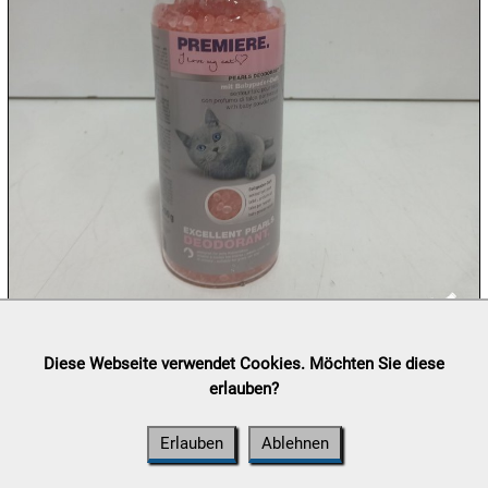
09.08:
09.08:
09.08:
10.08:
Lieferung:
Abholung, Versand durch
post.at

Diese Webseite verwendet Cookies. Möchten Sie diese
(⛟ Versandkostenübersicht)
erlauben?
10.08:
Zahlung:
Vorabüberweisung, Barzahlung, Bankomat, Kreditkarte
(vor Ort)
Erlauben
Ablehnen
10.08: