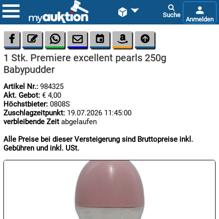









1 Stk. Premiere excellent pearls 250g
Babypudder
Artikel Nr.:
984325
Akt. Gebot:
€ 4,00
Höchstbieter:
0808S
Zuschlagzeitpunkt:
19.07.2026 11:45:00

verbleibende Zeit
abgelaufen
06.08:
Alle Preise bei dieser Versteigerung sind Bruttopreise inkl.
Gebühren und inkl. USt.

06.08:

06.08: