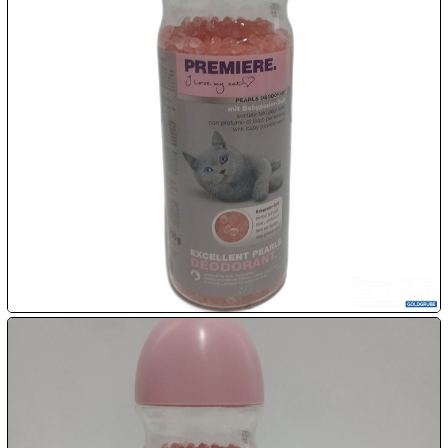

07.08:

07.08:

07.08:
08.08:
1€
Megaabverkauf
08.08:
08.08: